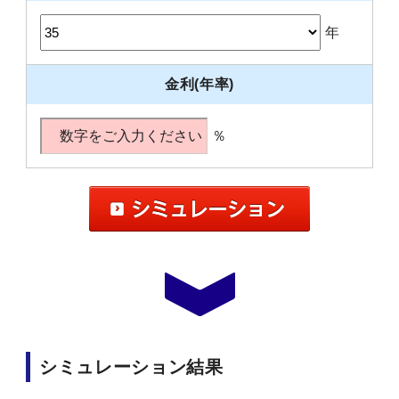
年
金利(年率)
％
シミュレーション結果