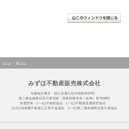
>
ホーム
買いたい
みずほ不動産販売株式会社
宅建免許番号：国土交通大臣(10)第3529号
第二種金融商品取引業登録：関東財務局長（金商）第1508号
加盟団体：(一社)不動産協会 (一社)不動産流通経営協会
(公社)首都圏不動産公正取引協議会 (一社)第二種金融商品取引業協会