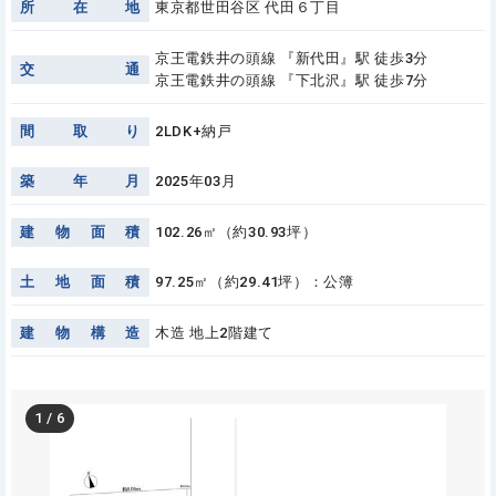
所
在
地
東京都世田谷区 代田６丁目
京王電鉄井の頭線 『新代田』駅 徒歩3分
交
通
京王電鉄井の頭線 『下北沢』駅 徒歩7分
間
取
り
2LDK+納戸
築
年
月
2025年03月
建
物
面
積
102.26㎡（約30.93坪）
土
地
面
積
97.25㎡（約29.41坪）：公簿
建
物
構
造
木造 地上2階建て
1
/
6