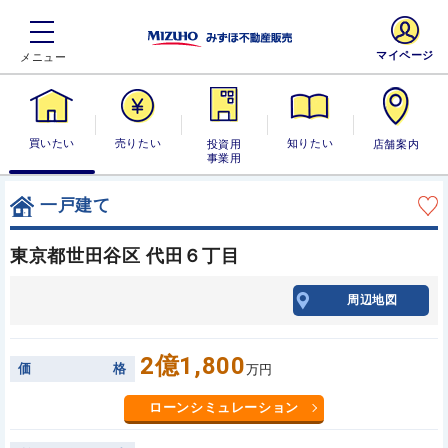
マイページ
買いたい
売りたい
投資用・事業
知りたい
店舗案内
用
一戸建て
東京都世田谷区 代田６丁目
周辺地図
2億1,800
価
格
万円
ローンシミュレーション