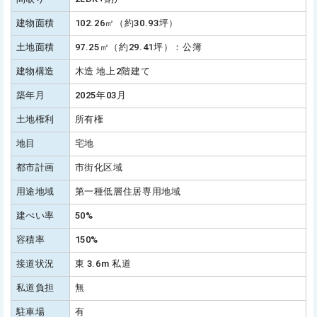
建物面積
102.26㎡（約30.93坪）
土地面積
97.25㎡（約29.41坪）：公簿
建物構造
木造 地上2階建て
築年月
2025年03月
土地権利
所有権
地目
宅地
都市計画
市街化区域
用途地域
第一種低層住居専用地域
建ぺい率
50%
容積率
150%
接道状況
東 3.6m 私道
私道負担
無
駐車場
有