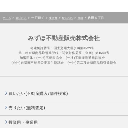
>
>
一戸建て
>
>
>
>
代田６丁目
ホーム
買いたい
東京都
世田谷区
代田
みずほ不動産販売株式会社
宅建免許番号：国土交通大臣(10)第3529号
第二種金融商品取引業登録：関東財務局長（金商）第1508号
加盟団体：(一社)不動産協会 (一社)不動産流通経営協会
(公社)首都圏不動産公正取引協議会 (一社)第二種金融商品取引業協会
買いたい(不動産購入/物件検索)
売りたい(無料査定)
投資用・事業用