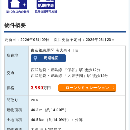
物件概要
更新日：2026年08月09日 次回更新予定日：2026年08月23日
東京都練馬区 南大泉４丁目
所在地
周辺地図
西武池袋・豊島線 『保谷』駅 徒歩12分
交通
西武池袋・豊島線 『大泉学園』駅 徒歩14分
3,980
価格
万円
ローンシミュレーション
間取り
2DK
建物面積
46.3㎡（約14.00坪）
土地面積
46.58㎡（約14.09坪）：公簿
建物構造
木造 地上2階建て