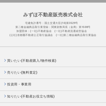
みずほ不動産販売株式会社
宅建免許番号：国土交通大臣(10)第3529号
第二種金融商品取引業登録：関東財務局長（金商）第1508号
加盟団体：(一社)不動産協会 (一社)不動産流通経営協会
(公社)首都圏不動産公正取引協議会 (一社)第二種金融商品取引業協会
買いたい(不動産購入/物件検索)
売りたい(無料査定)
投資用・事業用
知りたい(不動産お役立ち情報)