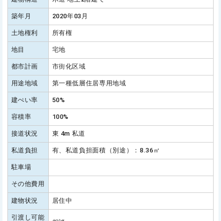
築年月
2020年03月
土地権利
所有権
地目
宅地
都市計画
市街化区域
用途地域
第一種低層住居専用地域
建ぺい率
50%
容積率
100%
接道状況
東 4m 私道
私道負担
有、私道負担面積（別途）：8.36㎡
駐車場
その他費用
建物状況
居住中
引渡し可能