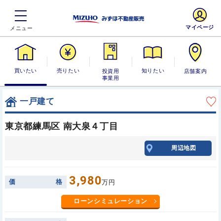
マイページ
買いたい
売りたい
投資用・事業
知りたい
店舗案内
用
一戸建て
東京都練馬区 南大泉４丁目
周辺地図
3,980
価
格
万円
ローンシミュレーション