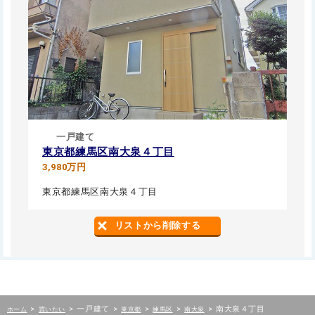
一戸建て
東京都練馬区南大泉４丁目
3,980万円
東京都練馬区南大泉４丁目
リストから削除する
>
>
一戸建て
>
>
>
>
南大泉４丁目
ホーム
買いたい
東京都
練馬区
南大泉