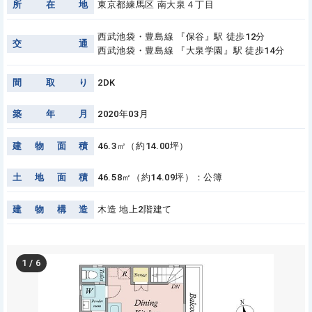
所
在
地
東京都練馬区 南大泉４丁目
西武池袋・豊島線 『保谷』駅 徒歩12分
交
通
西武池袋・豊島線 『大泉学園』駅 徒歩14分
間
取
り
2DK
築
年
月
2020年03月
建
物
面
積
46.3㎡（約14.00坪）
土
地
面
積
46.58㎡（約14.09坪）：公簿
建
物
構
造
木造 地上2階建て
1
/
6