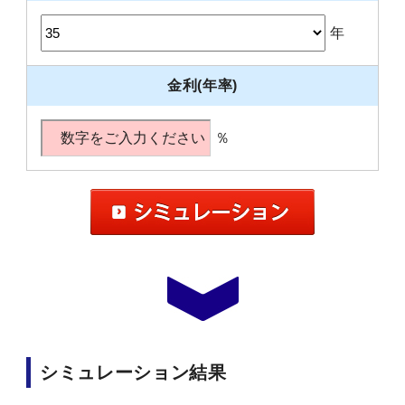
年
金利(年率)
％
シミュレーション結果