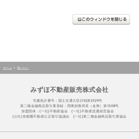
>
ホーム
買いたい
みずほ不動産販売株式会社
宅建免許番号：国土交通大臣(10)第3529号
第二種金融商品取引業登録：関東財務局長（金商）第1508号
加盟団体：(一社)不動産協会 (一社)不動産流通経営協会
(公社)首都圏不動産公正取引協議会 (一社)第二種金融商品取引業協会