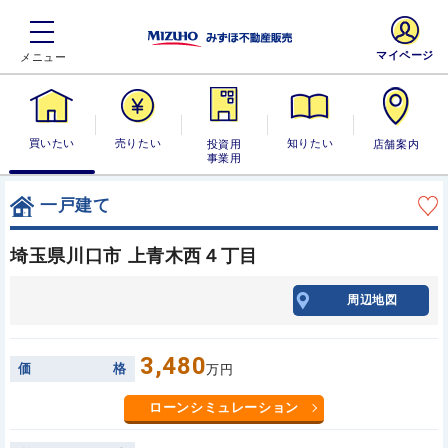
マイページ
買いたい
売りたい
投資用・事業
知りたい
店舗案内
用
一戸建て
埼玉県川口市 上青木西４丁目
周辺地図
3,480
価
格
万円
ローンシミュレーション