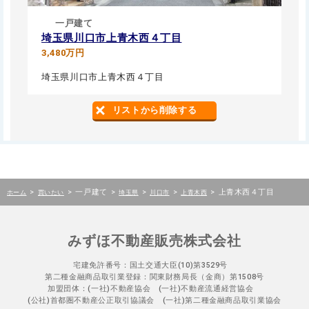
一戸建て
埼玉県川口市上青木西４丁目
3,480万円
埼玉県川口市上青木西４丁目
リストから削除する
>
>
一戸建て
>
>
>
>
上青木西４丁目
ホーム
買いたい
埼玉県
川口市
上青木西
みずほ不動産販売株式会社
宅建免許番号：国土交通大臣(10)第3529号
第二種金融商品取引業登録：関東財務局長（金商）第1508号
加盟団体：(一社)不動産協会 (一社)不動産流通経営協会
(公社)首都圏不動産公正取引協議会 (一社)第二種金融商品取引業協会