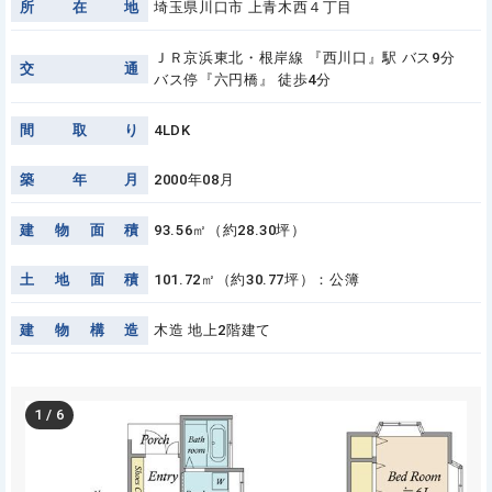
所
在
地
埼玉県川口市 上青木西４丁目
ＪＲ京浜東北・根岸線 『西川口』駅 バス9分
交
通
バス停『六円橋』 徒歩4分
間
取
り
4LDK
築
年
月
2000年08月
建
物
面
積
93.56㎡（約28.30坪）
土
地
面
積
101.72㎡（約30.77坪）：公簿
建
物
構
造
木造 地上2階建て
1
/
6