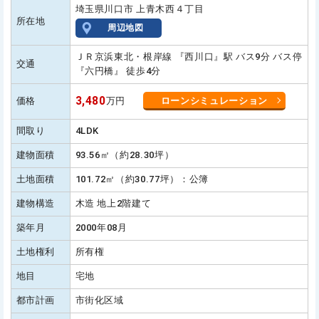
埼玉県川口市 上青木西４丁目
所在地
周辺地図
ＪＲ京浜東北・根岸線 『西川口』駅 バス9分 バス停
交通
『六円橋』 徒歩4分
3,480
価格
万円
ローンシミュレーション
間取り
4LDK
建物面積
93.56㎡（約28.30坪）
土地面積
101.72㎡（約30.77坪）：公簿
建物構造
木造 地上2階建て
築年月
2000年08月
土地権利
所有権
地目
宅地
都市計画
市街化区域