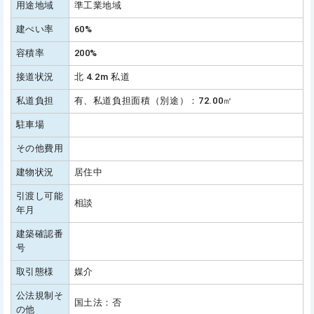
用途地域
準工業地域
建ぺい率
60%
容積率
200%
接道状況
北 4.2m 私道
私道負担
有、私道負担面積（別途）：72.00㎡
駐車場
その他費用
建物状況
居住中
引渡し可能
相談
年月
建築確認番
号
取引態様
媒介
公法規制そ
国土法：否
の他