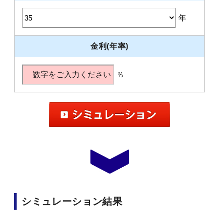
年
金利(年率)
％
シミュレーション結果