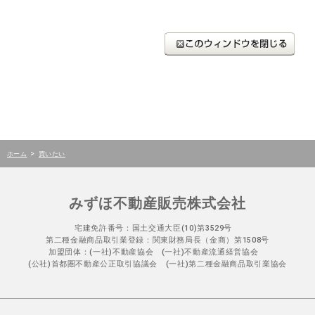
>
ホーム
買いたい
みずほ不動産販売株式会社
宅建免許番号：国土交通大臣(10)第3529号
第二種金融商品取引業登録：関東財務局長（金商）第1508号
加盟団体：(一社)不動産協会 (一社)不動産流通経営協会
(公社)首都圏不動産公正取引協議会 (一社)第二種金融商品取引業協会