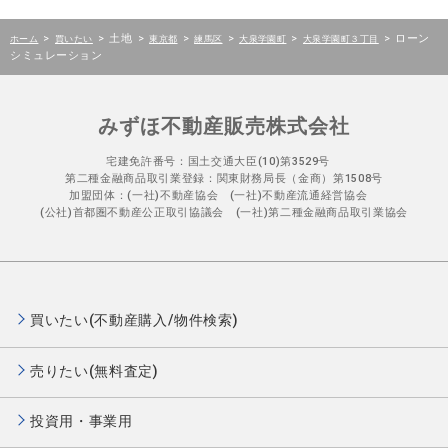
>
>
土地
>
>
>
>
>
ローン
ホーム
買いたい
東京都
練馬区
大泉学園町
大泉学園町３丁目
シミュレーション
みずほ不動産販売株式会社
宅建免許番号：国土交通大臣(10)第3529号
第二種金融商品取引業登録：関東財務局長（金商）第1508号
加盟団体：(一社)不動産協会 (一社)不動産流通経営協会
(公社)首都圏不動産公正取引協議会 (一社)第二種金融商品取引業協会
買いたい(不動産購入/物件検索)
売りたい(無料査定)
投資用・事業用