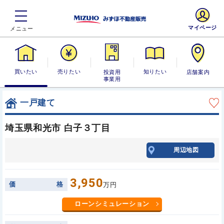
マイページ
買いたい
売りたい
投資用・事業
知りたい
店舗案内
用
一戸建て
埼玉県和光市 白子３丁目
周辺地図
3,950
価
格
万円
ローンシミュレーション