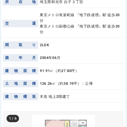
所
在
地
埼玉県和光市 白子３丁目
東京メトロ有楽町線 『地下鉄成増』駅 徒歩20
分
交
通
東京メトロ副都心線 『地下鉄成増』駅 徒歩20
分
間
取
り
2LDK
築
年
月
2004年06月
建
物
面
積
91.91㎡（約27.80坪）
土
地
面
積
126.26㎡（約38.19坪）：公簿
建
物
構
造
木造 地上2階建て
1
/
6