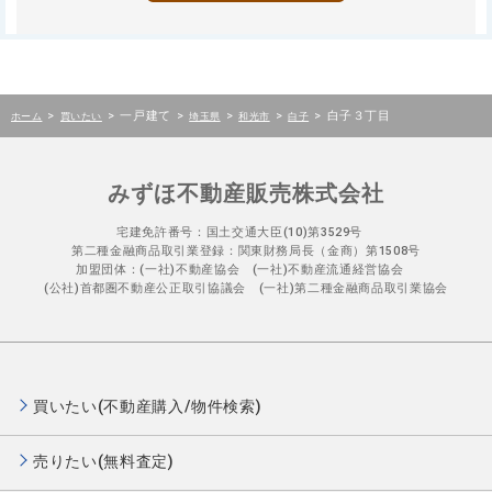
>
>
一戸建て
>
>
>
>
白子３丁目
ホーム
買いたい
埼玉県
和光市
白子
みずほ不動産販売株式会社
宅建免許番号：国土交通大臣(10)第3529号
第二種金融商品取引業登録：関東財務局長（金商）第1508号
加盟団体：(一社)不動産協会 (一社)不動産流通経営協会
(公社)首都圏不動産公正取引協議会 (一社)第二種金融商品取引業協会
買いたい(不動産購入/物件検索)
売りたい(無料査定)