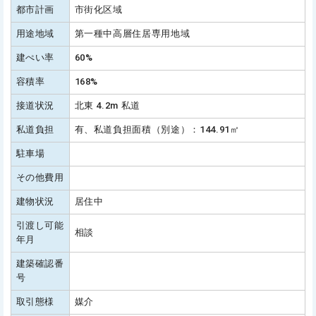
都市計画
市街化区域
用途地域
第一種中高層住居専用地域
建ぺい率
60%
容積率
168%
接道状況
北東 4.2m 私道
私道負担
有、私道負担面積（別途）：144.91㎡
駐車場
その他費用
建物状況
居住中
引渡し可能
相談
年月
建築確認番
号
取引態様
媒介