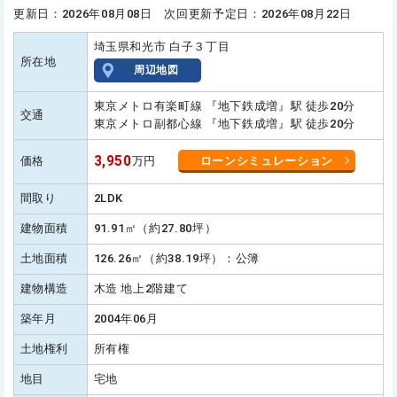
更新日：2026年08月08日 次回更新予定日：2026年08月22日
埼玉県和光市 白子３丁目
所在地
周辺地図
東京メトロ有楽町線 『地下鉄成増』駅 徒歩20分
交通
東京メトロ副都心線 『地下鉄成増』駅 徒歩20分
3,950
価格
万円
ローンシミュレーション
間取り
2LDK
建物面積
91.91㎡（約27.80坪）
土地面積
126.26㎡（約38.19坪）：公簿
建物構造
木造 地上2階建て
築年月
2004年06月
土地権利
所有権
地目
宅地