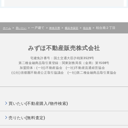
>
>
一戸建て
>
>
>
>
桂台南２丁目
ホーム
買いたい
神奈川県
横浜市栄区
桂台南
みずほ不動産販売株式会社
宅建免許番号：国土交通大臣(10)第3529号
第二種金融商品取引業登録：関東財務局長（金商）第1508号
加盟団体：(一社)不動産協会 (一社)不動産流通経営協会
(公社)首都圏不動産公正取引協議会 (一社)第二種金融商品取引業協会
買いたい(不動産購入/物件検索)
売りたい(無料査定)