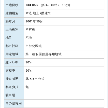
土地面積
133.85㎡（約40.48坪）：公簿
建物構造
木造 地上2階建て
築年月
2001年10月
土地権利
所有権
地目
宅地
都市計画
市街化区域
用途地域
第一種低層住居専用地域
建ぺい率
30%
容積率
60%
接道状況
北 4.5m 公道
私道負担
無
駐車場
その他費用