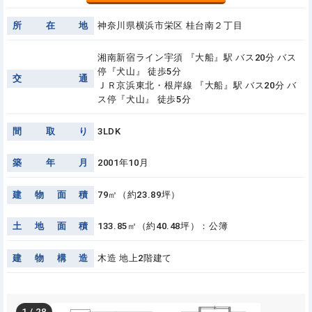
所
在
地
神奈川県横浜市栄区 桂台南２丁目
湘南新宿ライン宇須 『大船』駅 バス20分 バス
停『犬山』 徒歩5分
交
通
ＪＲ京浜東北・根岸線 『大船』駅 バス20分 バ
ス停『犬山』 徒歩5分
間
取
り
3LDK
築
年
月
2001年10月
建
物
面
積
79㎡（約23.89坪）
土
地
面
積
133.85㎡（約40.48坪）：公簿
建
物
構
造
木造 地上2階建て
1
/
28