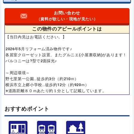
お問い合わせ
（資料が欲しい・現地が見たい）
この物件の
アピールポイントは
【当日内見はお電話ください。】
2026年5月リフォーム済み物件です♪
各居室クローゼット設置、またグルニエ(小屋裏収納)があります！
バルコニーは?型で2面採光♪
～周辺環境～
野七里第一公園…徒歩約3分（約210ｍ）
横浜市立上郷小学校…徒歩約12分（約920ｍ）
※道路距離８０ｍあたり約１分として記載しています。
おすすめポイント