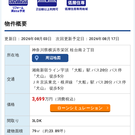
物件概要
更新日：2026年08月03日 次回更新予定日：2026年08月17日
神奈川県横浜市栄区 桂台南２丁目
所在地
周辺地図
湘南新宿ライン宇須 『大船』駅 バス20分 バス停
『犬山』 徒歩5分
交通
ＪＲ京浜東北・根岸線 『大船』駅 バス20分 バス停
『犬山』 徒歩5分
3,699
万円（消費税込）
価格
ローンシミュレーション
間取り
3LDK
建物面積
79㎡（約23.89坪）