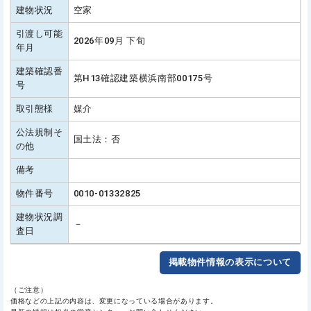
建物状況
空家
引渡し可能
2026年09月 下旬
年月
建築確認番
第H13確認建築横浜南部00175号
号
取引態様
媒介
公法規制そ
国土法：否
の他
備考
物件番号
0010-01332825
建物状況調
－
査日
掲載物件情報の表示について
（ご注意）
価格などの上記の内容は、変更になっている場合があります。