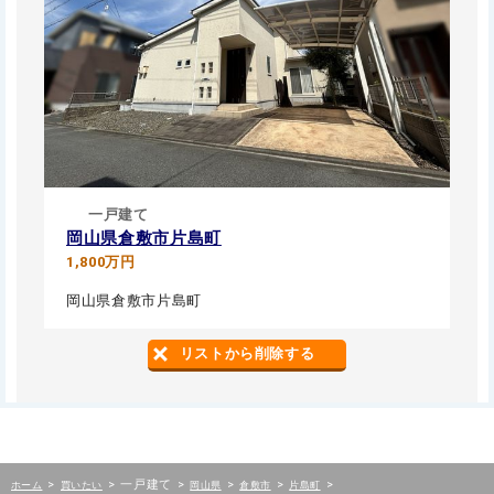
一戸建て
岡山県倉敷市片島町
1,800万円
岡山県倉敷市片島町
リストから削除する
>
>
一戸建て
>
>
>
>
ホーム
買いたい
岡山県
倉敷市
片島町