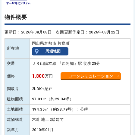
物件概要
更新日：2026年08月08日 次回更新予定日：2026年08月22日
岡山県倉敷市 片島町
所在地
周辺地図
交通
ＪＲ山陽本線 『西阿知』駅 徒歩28分
1,800
価格
万円
ローンシミュレーション
間取り
2LDK+納戸
建物面積
97.01㎡（約29.34坪）
土地面積
194.35㎡（約58.79坪）：公簿
建物構造
木造 地上2階建て
築年月
2010年01月