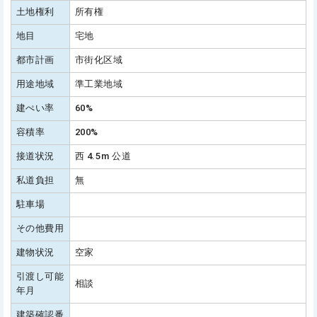
土地権利
所有権
地目
宅地
都市計画
市街化区域
用途地域
準工業地域
建ぺい率
60%
容積率
200%
接道状況
西 4.5m 公道
私道負担
無
駐車場
その他費用
建物状況
空家
引渡し可能
相談
年月
建築確認番