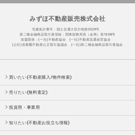
みずほ不動産販売株式会社
宅建免許番号：国土交通大臣(10)第3529号
第二種金融商品取引業登録：関東財務局長（金商）第1508号
加盟団体：(一社)不動産協会 (一社)不動産流通経営協会
(公社)首都圏不動産公正取引協議会 (一社)第二種金融商品取引業協会
買いたい(不動産購入/物件検索)
売りたい(無料査定)
投資用・事業用
知りたい(不動産お役立ち情報)