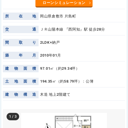
ローンシミュレーション
所
在
地
岡山県倉敷市 片島町
交
通
ＪＲ山陽本線 『西阿知』駅 徒歩28分
間
取
り
2LDK+納戸
築
年
月
2010年01月
建
物
面
積
97.01㎡（約29.34坪）
土
地
面
積
194.35㎡（約58.79坪）：公簿
建
物
構
造
木造 地上2階建て
1
/
3