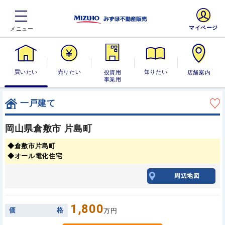
マイページ
買いたい
売りたい
投資用・事業
知りたい
店舗案内
用
一戸建て
岡山県倉敷市 片島町
◆倉敷市片島町
◆オール電化住宅
周辺地図
1,800
価
格
万円