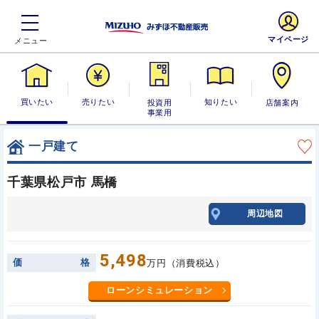
マイページ
買いたい
売りたい
投資用・事業
知りたい
店舗案内
用
一戸建て
千葉県松戸市 馬橋
周辺地図
5,498
価
格
万円（消費税込）
ローンシミュレーション