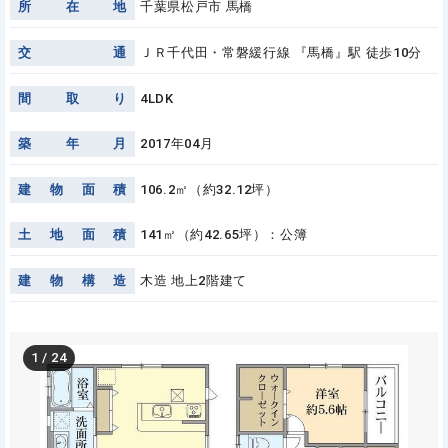
所
在
地
千葉県松戸市 馬橋
交
通
ＪＲ千代田・常磐緩行線 『馬橋』駅 徒歩10分
間
取
り
4LDK
築
年
月
2017年04月
建
物
面
積
106.2㎡（約32.12坪）
土
地
面
積
141㎡（約42.65坪）：公簿
建
物
構
造
木造 地上2階建て
1
/
24