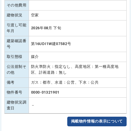
その他費用
建物状況
空家
引渡し可能
2026年08月 下旬
年月
建築確認番
第16UDI1W建07582号
号
取引態様
媒介
公法規制そ
防火準防火：指定なし、高度地区：第一種高度地
の他
区、計画道路：無し
備考
ガス：都市、水道：公営、下水：公共
物件番号
0000-01321901
建物状況調
－
査日
掲載物件情報の表示について