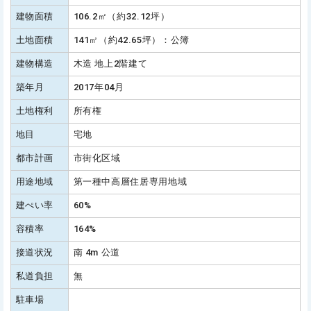
建物面積
106.2㎡（約32.12坪）
土地面積
141㎡（約42.65坪）：公簿
建物構造
木造 地上2階建て
築年月
2017年04月
土地権利
所有権
地目
宅地
都市計画
市街化区域
用途地域
第一種中高層住居専用地域
建ぺい率
60%
容積率
164%
接道状況
南 4m 公道
私道負担
無
駐車場