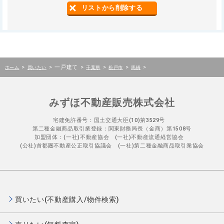
リストから削除する
>
>
一戸建て
>
>
>
>
ホーム
買いたい
千葉県
松戸市
馬橋
みずほ不動産販売株式会社
宅建免許番号：国土交通大臣(10)第3529号
第二種金融商品取引業登録：関東財務局長（金商）第1508号
加盟団体：(一社)不動産協会 (一社)不動産流通経営協会
(公社)首都圏不動産公正取引協議会 (一社)第二種金融商品取引業協会
買いたい(不動産購入/物件検索)