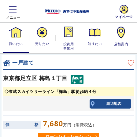
マイページ
買いたい
売りたい
投資用・事業
知りたい
店舗案内
用
一戸建て
東京都足立区 梅島１丁目
◇東武スカイツリーライン「梅島」駅徒歩約４分
周辺地図
7,680
価
格
万円（消費税込）
ローンシミュレーション