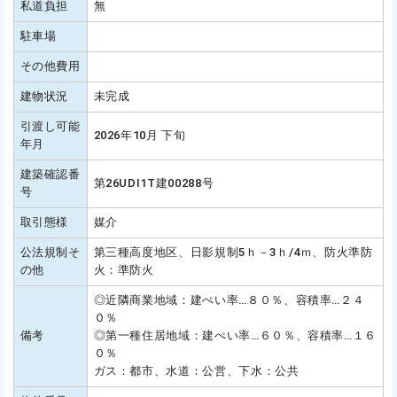
私道負担
無
駐車場
その他費用
建物状況
未完成
引渡し可能
2026年10月 下旬
年月
建築確認番
第26UDI1T建00288号
号
取引態様
媒介
公法規制そ
第三種高度地区、日影規制5ｈ－3ｈ/4ｍ、防火準防
の他
火：準防火
◎近隣商業地域：建ぺい率…８０％、容積率…２４
０％
備考
◎第一種住居地域：建ぺい率…６０％、容積率…１６
０％
ガス：都市、水道：公営、下水：公共