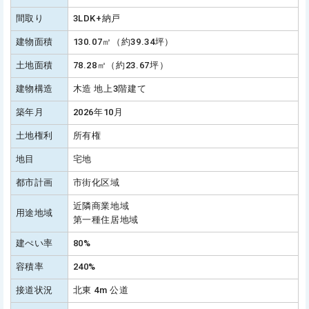
間取り
3LDK+納戸
建物面積
130.07㎡（約39.34坪）
土地面積
78.28㎡（約23.67坪）
建物構造
木造 地上3階建て
築年月
2026年10月
土地権利
所有権
地目
宅地
都市計画
市街化区域
近隣商業地域
用途地域
第一種住居地域
建ぺい率
80%
容積率
240%
接道状況
北東 4m 公道