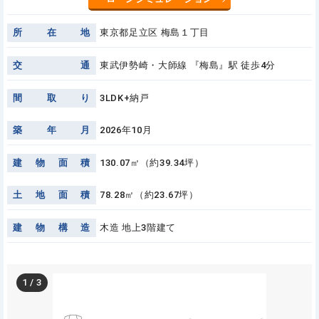
所
在
地
東京都足立区 梅島１丁目
交
通
東武伊勢崎・大師線 『梅島』駅 徒歩4分
間
取
り
3LDK+納戸
築
年
月
2026年10月
建
物
面
積
130.07㎡（約39.34坪）
土
地
面
積
78.28㎡（約23.67坪）
建
物
構
造
木造 地上3階建て
1
/
3