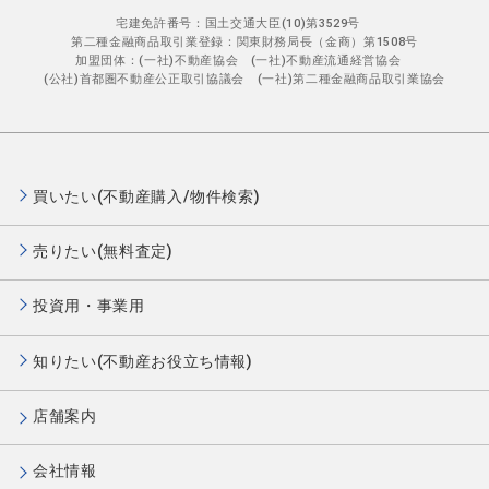
宅建免許番号：国土交通大臣(10)第3529号
第二種金融商品取引業登録：関東財務局長（金商）第1508号
加盟団体：(一社)不動産協会 (一社)不動産流通経営協会
(公社)首都圏不動産公正取引協議会 (一社)第二種金融商品取引業協会
買いたい(不動産購入/物件検索)
売りたい(無料査定)
投資用・事業用
知りたい(不動産お役立ち情報)
店舗案内
会社情報