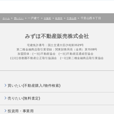
>
>
一戸建て
>
>
>
>
千里山西６丁目
ホーム
買いたい
大阪府
吹田市
千里山西
みずほ不動産販売株式会社
宅建免許番号：国土交通大臣(10)第3529号
第二種金融商品取引業登録：関東財務局長（金商）第1508号
加盟団体：(一社)不動産協会 (一社)不動産流通経営協会
(公社)首都圏不動産公正取引協議会 (一社)第二種金融商品取引業協会
買いたい(不動産購入/物件検索)
売りたい(無料査定)
投資用・事業用