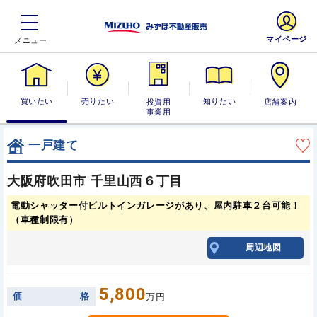
マイページ
買いたい
売りたい
投資用・事業
知りたい
店舗案内
用
一戸建て
大阪府吹田市 千里山西６丁目
電動シャッター付ビルトインガレージがあり、屋内駐車２台可能！
（車種制限有）
周辺地図
5,800
価
格
万円