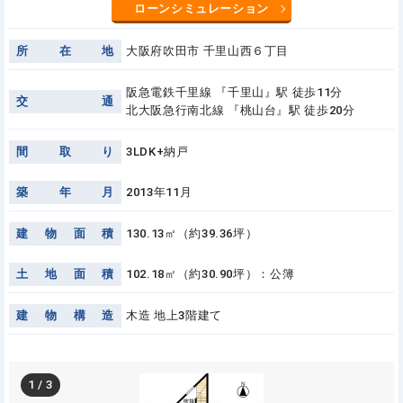
ローンシミュレーション
所
在
地
大阪府吹田市 千里山西６丁目
阪急電鉄千里線 『千里山』駅 徒歩11分
交
通
北大阪急行南北線 『桃山台』駅 徒歩20分
間
取
り
3LDK+納戸
築
年
月
2013年11月
建
物
面
積
130.13㎡（約39.36坪）
土
地
面
積
102.18㎡（約30.90坪）：公簿
建
物
構
造
木造 地上3階建て
1
/
3