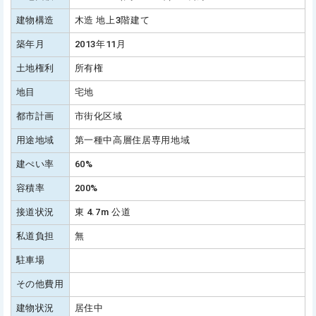
建物構造
木造 地上3階建て
築年月
2013年11月
土地権利
所有権
地目
宅地
都市計画
市街化区域
用途地域
第一種中高層住居専用地域
建ぺい率
60%
容積率
200%
接道状況
東 4.7m 公道
私道負担
無
駐車場
その他費用
建物状況
居住中