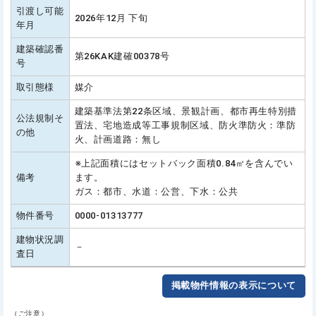
引渡し可能
2026年12月 下旬
年月
建築確認番
第26KAK建確00378号
号
取引態様
媒介
建築基準法第22条区域、景観計画、都市再生特別措
公法規制そ
置法、宅地造成等工事規制区域、防火準防火：準防
の他
火、計画道路：無し
※上記面積にはセットバック面積0.84㎡を含んでい
備考
ます。
ガス：都市、水道：公営、下水：公共
物件番号
0000-01313777
建物状況調
－
査日
掲載物件情報の表示について
（ご注意）