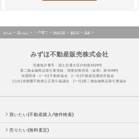
>
>
一戸建て
>
>
>
>
ホーム
買いたい
神奈川県
藤沢市
高倉
みずほ不動産販売株式会社
宅建免許番号：国土交通大臣(10)第3529号
第二種金融商品取引業登録：関東財務局長（金商）第1508号
加盟団体：(一社)不動産協会 (一社)不動産流通経営協会
(公社)首都圏不動産公正取引協議会 (一社)第二種金融商品取引業協会
買いたい(不動産購入/物件検索)
売りたい(無料査定)