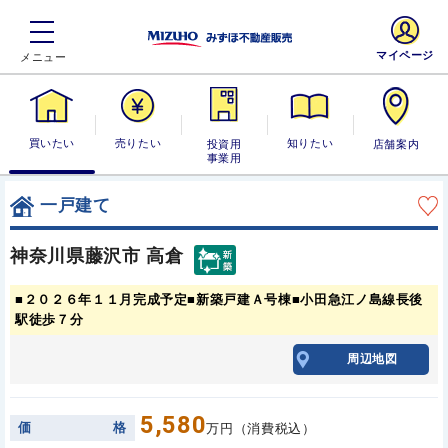
マイページ
買いたい
売りたい
投資用・事業
知りたい
店舗案内
用
一戸建て
神奈川県藤沢市 高倉
■２０２６年１１月完成予定■新築戸建Ａ号棟■小田急江ノ島線長後
駅徒歩７分
周辺地図
5,580
価
格
万円（消費税込）