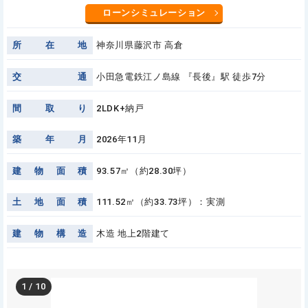
ローンシミュレーション
所
在
地
神奈川県藤沢市 高倉
交
通
小田急電鉄江ノ島線 『長後』駅 徒歩7分
間
取
り
2LDK+納戸
築
年
月
2026年11月
建
物
面
積
93.57㎡（約28.30坪）
土
地
面
積
111.52㎡（約33.73坪）：実測
建
物
構
造
木造 地上2階建て
1
/
10