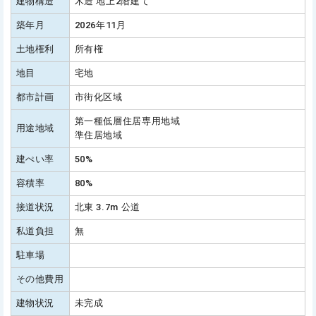
建物構造
木造 地上2階建て
築年月
2026年11月
土地権利
所有権
地目
宅地
都市計画
市街化区域
第一種低層住居専用地域
用途地域
準住居地域
建ぺい率
50%
容積率
80%
接道状況
北東 3.7m 公道
私道負担
無
駐車場
その他費用
建物状況
未完成