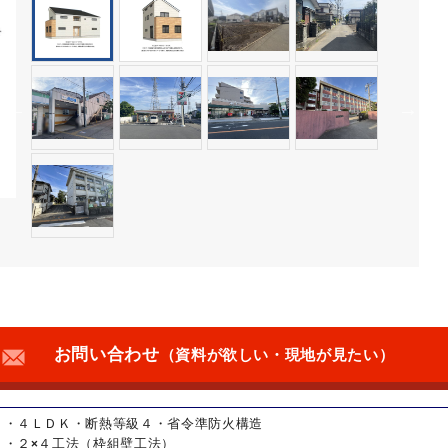
お問い合わせ
（資料が欲しい・現地が見たい）
・４ＬＤＫ・断熱等級４・省令準防火構造
・２×４工法（枠組壁工法）