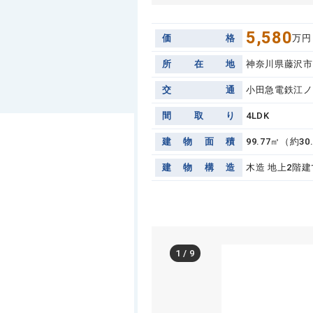
5,580
価
格
万円
所
在
地
神奈川県藤沢市
交
通
小田急電鉄江ノ
間
取
り
4LDK
建
物
面
積
99.77㎡（約30
建
物
構
造
木造 地上2階建
1
/
9