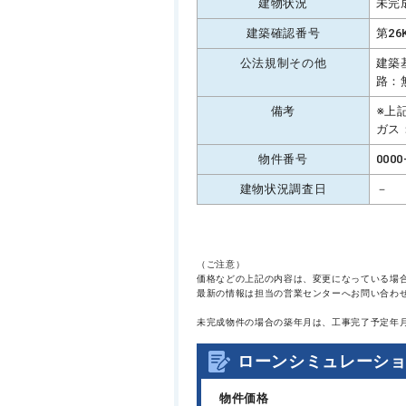
建物状況
未完
建築確認番号
第26
公法規制その他
建築
路：
備考
※上
ガス
物件番号
0000
建物状況調査日
－
（ご注意）
価格などの上記の内容は、変更になっている場
最新の情報は担当の営業センターへお問い合わ
未完成物件の場合の築年月は、工事完了予定年
ローンシミュレーシ
物件価格