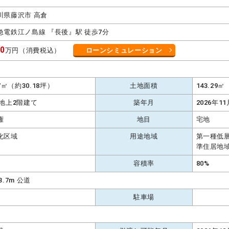
川県藤沢市 高倉
急電鉄江ノ島線 『長後』駅 徒歩7分
80
万円（消費税込）
ローンシミュレーション
K
77㎡（約30.18坪）
土地面積
143.29
 地上2階建て
築年月
2026年11
権
地目
宅地
化区域
用途地域
第一種低
準住居地
容積率
80%
3.7m 公道
駐車場