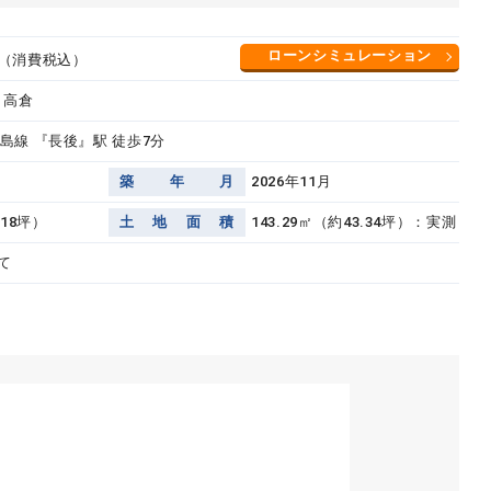
ローンシミュレーション
（消費税込）
 高倉
島線 『長後』駅 徒歩7分
築
年
月
2026年11月
.18坪）
土
地
面
積
143.29㎡（約43.34坪）：実測
て