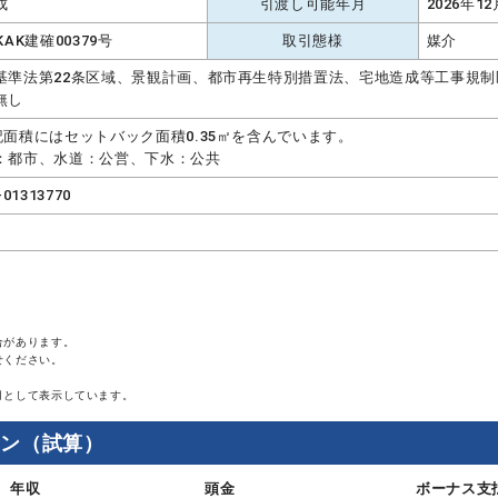
成
引渡し可能年月
2026年1
KAK建確00379号
取引態様
媒介
基準法第22条区域、景観計画、都市再生特別措置法、宅地造成等工事規
無し
記面積にはセットバック面積0.35㎡を含んでいます。
：都市、水道：公営、下水：公共
-01313770
合があります。
せください。
月として表示しています。
ョン（試算）
年収
頭金
ボーナス支