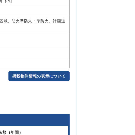
2月 下旬
制区域、防火準防火：準防火、計画道
掲載物件情報の表示について
払額（年間）