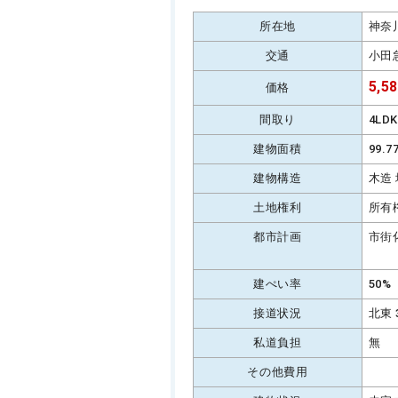
所在地
神奈
交通
小田
5,5
価格
間取り
4LD
建物面積
99.
建物構造
木造
土地権利
所有
都市計画
市街
建ぺい率
50%
接道状況
北東 
私道負担
無
その他費用