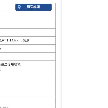
周辺地図
㎡（約43.34坪）：実測
月
層住居専用地域
域