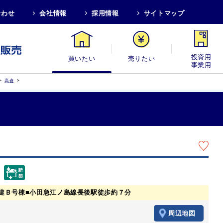
合わせ
会社情報
採用情報
サイトマップ
買いたい
売りたい
投資用・事業
>
>
高倉
建Ｂ号棟■小田急江ノ島線長後駅徒歩約７分
周辺地図