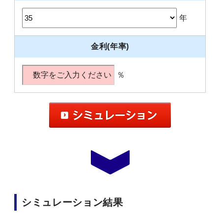
年
金利(年率)
％
シミュレーション結果