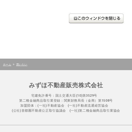
>
ホーム
買いたい
みずほ不動産販売株式会社
宅建免許番号：国土交通大臣(10)第3529号
第二種金融商品取引業登録：関東財務局長（金商）第1508号
加盟団体：(一社)不動産協会 (一社)不動産流通経営協会
(公社)首都圏不動産公正取引協議会 (一社)第二種金融商品取引業協会