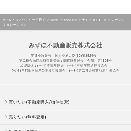
>
>
一戸建て
>
>
>
>
>
ローンシ
ホーム
買いたい
新潟県
新潟市東区
太平
太平１丁目
ミュレーション
みずほ不動産販売株式会社
宅建免許番号：国土交通大臣(10)第3529号
第二種金融商品取引業登録：関東財務局長（金商）第1508号
加盟団体：(一社)不動産協会 (一社)不動産流通経営協会
(公社)首都圏不動産公正取引協議会 (一社)第二種金融商品取引業協会
買いたい(不動産購入/物件検索)
売りたい(無料査定)