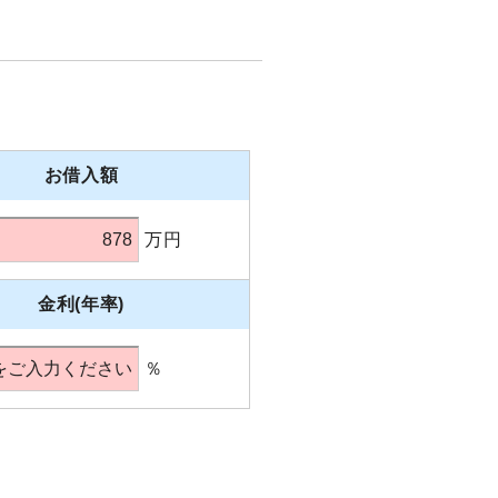
お借入額
万円
金利(年率)
％