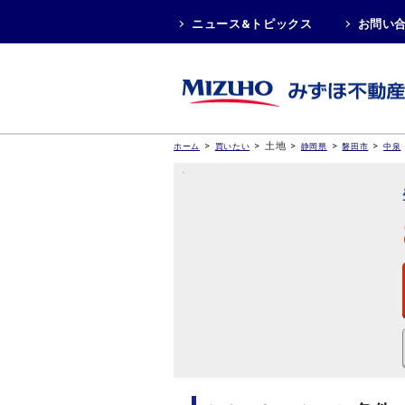
ニュース&トピックス
お問い
>
>
土地
>
>
>
ホーム
買いたい
静岡県
磐田市
中泉