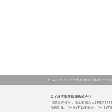
>
>
土地
>
>
>
ホーム
買いたい
静岡県
磐田市
中泉
みずほ不動産販売株式会社
宅建免許番号：国土交通大臣(10)第35
加盟団体：(一社)不動産協会 (一社)