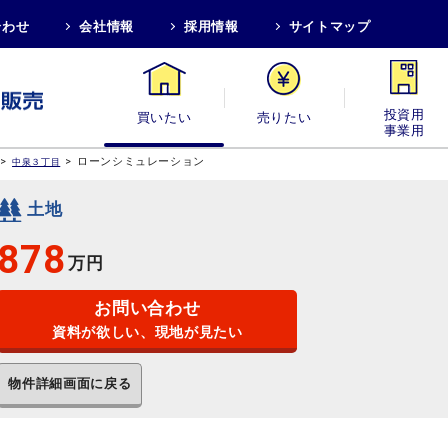
合わせ
会社情報
採用情報
サイトマップ
買いたい
売りたい
投資用・事業
>
>
ローンシミュレーション
中泉３丁目
土地
878
万円
お問い合わせ
資料が欲しい、現地が見たい
物件詳細画面に戻る