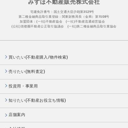
みずほ不動産販売株式会社
宅建免許番号：国土交通大臣(10)第3529号
第二種金融商品取引業登録：関東財務局長（金商）第1508号
加盟団体：(一社)不動産協会 (一社)不動産流通経営協会
(公社)首都圏不動産公正取引協議会 (一社)第二種金融商品取引業協会
買いたい(不動産購入/物件検索)
売りたい(無料査定)
投資用・事業用
知りたい(不動産お役立ち情報)
店舗案内