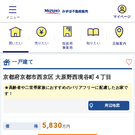
マイページ
買いたい
売りたい
投資用・事業
知りたい
店舗案内
用
一戸建て
京都府京都市西京区 大原野西境谷町４丁目
★高齢者や二世帯家族におすすめのバリアフリーに配慮したお家で
す！
周辺地図
5,830
価
格
万円