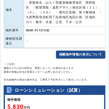
・景観保全：山ろく型建造物修景地区 西部地
区 ・眺望景観：遠景デザイン保全区域（１１）、
備考
（４）、（４９） ・屋外広告物：第２種地域 ・
大原野西境谷町四丁目西地区地区計画 区域内
ガス：都市、水道：公営、下水：公共
物件番号
0000-01137242
建物状況調
－
査日
掲載物件情報の表示について
（ご注意）
価格などの上記の内容は、変更になっている場合があります。
最新の情報は担当の営業センターへお問い合わせください。
未完成物件の場合の築年月は、工事完了予定年月として表示しています。
ローンシミュレーション（試算）
物件価格
5,830
万円