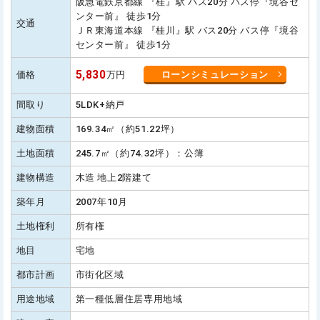
阪急電鉄京都線 『桂』駅 バス20分 バス停『境谷セ
ンター前』 徒歩1分
交通
ＪＲ東海道本線 『桂川』駅 バス20分 バス停『境谷
センター前』 徒歩1分
5,830
価格
万円
ローンシミュレーション
間取り
5LDK+納戸
建物面積
169.34㎡（約51.22坪）
土地面積
245.7㎡（約74.32坪）：公簿
建物構造
木造 地上2階建て
築年月
2007年10月
土地権利
所有権
地目
宅地
都市計画
市街化区域
用途地域
第一種低層住居専用地域