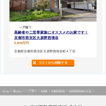
一戸建て
高齢者や二世帯家族にオススメのお家です！
京都市西京区大原野西境谷
5,830万円
京都府京都市西京区大原野西境谷町４丁目
リストから削除する
>
>
一戸建て
>
>
>
>
ホーム
買いたい
京都府
京都市西京区
大原野西境谷町４丁目