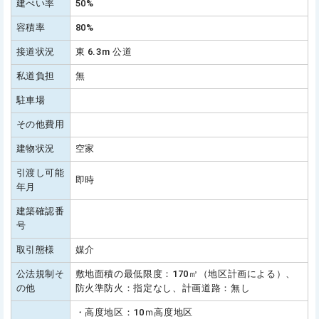
建ぺい率
50%
容積率
80%
接道状況
東 6.3m 公道
私道負担
無
駐車場
その他費用
建物状況
空家
引渡し可能
即時
年月
建築確認番
号
取引態様
媒介
公法規制そ
敷地面積の最低限度：170㎡（地区計画による）、
の他
防火準防火：指定なし、計画道路：無し
・高度地区：10ｍ高度地区