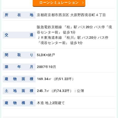
ローンシミュレーション
所
在
地
京都府京都市西京区 大原野西境谷町４丁目
阪急電鉄京都線 『桂』駅 バス20分 バス停『境
谷センター前』 徒歩1分
交
通
ＪＲ東海道本線 『桂川』駅 バス20分 バス停
『境谷センター前』 徒歩1分
間
取
り
5LDK+納戸
築
年
月
2007年10月
建
物
面
積
169.34㎡（約51.22坪）
土
地
面
積
245.7㎡（約74.32坪）：公簿
建
物
構
造
木造 地上2階建て