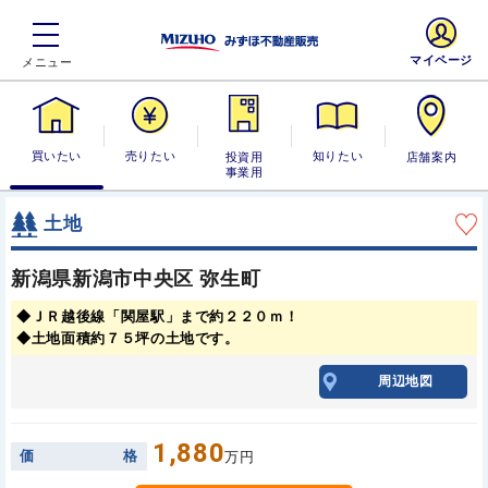
マイページ
買いたい
売りたい
投資用・事業
知りたい
店舗案内
用
土地
新潟県新潟市中央区 弥生町
◆ＪＲ越後線「関屋駅」まで約２２０ｍ！
◆土地面積約７５坪の土地です。
周辺地図
1,880
価
格
万円