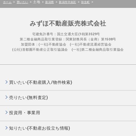
>
>
土地
>
>
>
>
ホーム
買いたい
新潟県
新潟市中央区
弥生町
みずほ不動産販売株式会社
宅建免許番号：国土交通大臣(10)第3529号
第二種金融商品取引業登録：関東財務局長（金商）第1508号
加盟団体：(一社)不動産協会 (一社)不動産流通経営協会
(公社)首都圏不動産公正取引協議会 (一社)第二種金融商品取引業協会
買いたい(不動産購入/物件検索)
売りたい(無料査定)
投資用・事業用
知りたい(不動産お役立ち情報)