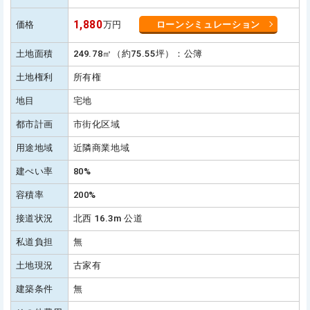
1,880
価格
万円
ローンシミュレーション
土地面積
249.78㎡（約75.55坪）：公簿
土地権利
所有権
地目
宅地
都市計画
市街化区域
用途地域
近隣商業地域
建ぺい率
80%
容積率
200%
接道状況
北西 16.3m 公道
私道負担
無
土地現況
古家有
建築条件
無