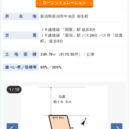
ローンシミュレーション
所
在
地
新潟県新潟市中央区 弥生町
ＪＲ越後線 『関屋』駅 徒歩3分
交
通
ＪＲ越後線 『新潟』駅 バス26分 バス停『信濃
町』 徒歩2分
土
地
面
積
249.78㎡（約75.55坪）：公簿
建
ぺ
い
率
／
容
積
率
80%／200%
1
/
10