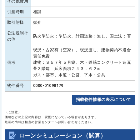
その他費用
引渡時期
相談
取引態様
媒介
公法規制そ
防火準防火：準防火、計画道路：無し、国土法：否
の他
現況：古家有（空家）、現況渡し、建物契約不適合
責任免責
備考
建物：Ｓ５７年５月築、木・鉄筋コンクリート造瓦
葺３階建、延床面積２４３．６２㎡
ガス：都市、水道：公営、下水：公共
物件番号
0000-01098179
掲載物件情報の表示について
（ご注意）
価格などの上記の内容は、変更になっている場合があります。
最新の情報は担当の営業センターへお問い合わせください。
ローンシミュレーション（試算）