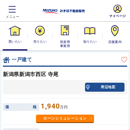
マイページ
買いたい
売りたい
投資用・事業
知りたい
店舗案内
用
一戸建て
新潟県新潟市西区 寺尾
周辺地図
1,940
価
格
万円
ローンシミュレーション