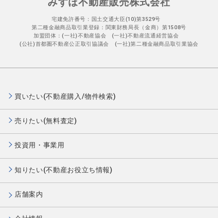
みずほ不動産販売株式会社
宅建免許番号：国土交通大臣(10)第3529号
第二種金融商品取引業登録：関東財務局長（金商）第1508号
加盟団体：(一社)不動産協会 (一社)不動産流通経営協会
(公社)首都圏不動産公正取引協議会 (一社)第二種金融商品取引業協会
買いたい(不動産購入/物件検索)
売りたい(無料査定)
投資用・事業用
知りたい(不動産お役立ち情報)
店舗案内