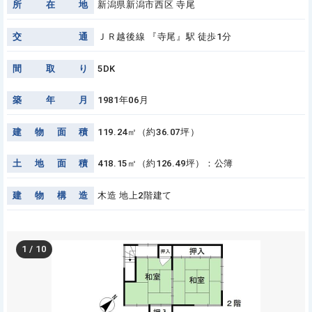
所
在
地
新潟県新潟市西区 寺尾
交
通
ＪＲ越後線 『寺尾』駅 徒歩1分
間
取
り
5DK
築
年
月
1981年06月
建
物
面
積
119.24㎡（約36.07坪）
土
地
面
積
418.15㎡（約126.49坪）：公簿
建
物
構
造
木造 地上2階建て
1
/
10