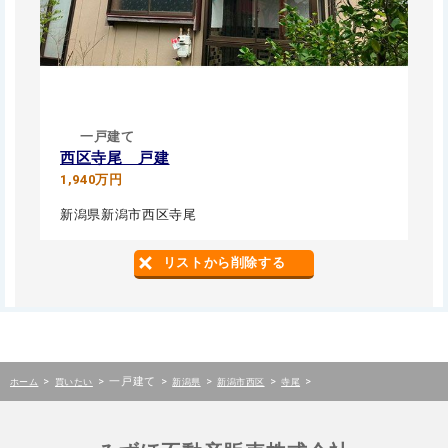
一戸建て
西区寺尾 戸建
1,940万円
新潟県新潟市西区寺尾
リストから削除する
>
>
一戸建て
>
>
>
>
ホーム
買いたい
新潟県
新潟市西区
寺尾