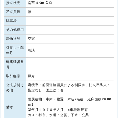
接道状況
南西 4.9m 公道
私道負担
無
駐車場
その他費用
建物状況
空家
引渡し可能
相談
年月
建築確認番
号
取引態様
媒介
公法規制そ
容積率：前面道路幅員による制限有、防火準防火：
の他
指定なし、国土法：否
附属建物：車庫・物置 木造2階建 延床面積29.80
ｍ2
備考
築年月１９７６年８月、※車種制限有
ガス：都市、水道：公営、下水：公共