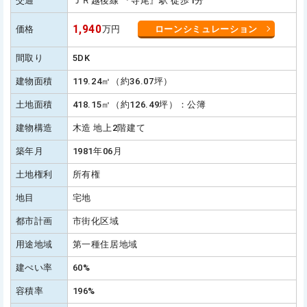
交通
ＪＲ越後線 『寺尾』駅 徒歩1分
1,940
価格
万円
ローンシミュレーション
間取り
5DK
建物面積
119.24㎡（約36.07坪）
土地面積
418.15㎡（約126.49坪）：公簿
建物構造
木造 地上2階建て
築年月
1981年06月
土地権利
所有権
地目
宅地
都市計画
市街化区域
用途地域
第一種住居地域
建ぺい率
60%
容積率
196%