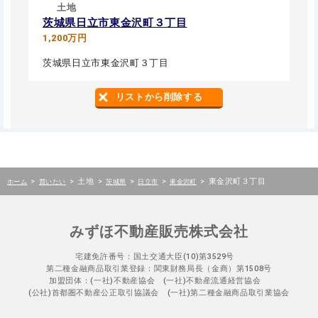
土地
茨城県日立市東金沢町３丁目
1,200万円
茨城県日立市東金沢町３丁目
リストから削除する
>
>
土地
>
>
>
>
東金沢町３丁目
ホーム
買いたい
茨城県
日立市
東金沢町
みずほ不動産販売株式会社
宅建免許番号：国土交通大臣(10)第3529号
第二種金融商品取引業登録：関東財務局長（金商）第1508号
加盟団体：(一社)不動産協会 (一社)不動産流通経営協会
(公社)首都圏不動産公正取引協議会 (一社)第二種金融商品取引業協会