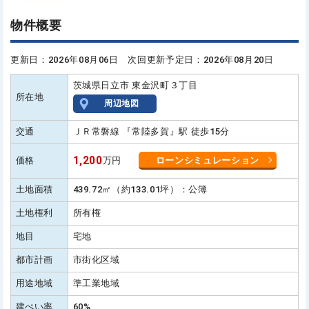
物件概要
更新日：2026年08月06日 次回更新予定日：2026年08月20日
茨城県日立市 東金沢町３丁目
所在地
周辺地図
交通
ＪＲ常磐線 『常陸多賀』駅 徒歩15分
1,200
価格
万円
ローンシミュレーション
土地面積
439.72㎡（約133.01坪）：公簿
土地権利
所有権
地目
宅地
都市計画
市街化区域
用途地域
準工業地域
建ぺい率
60%