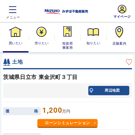
マイページ
買いたい
売りたい
投資用・事業
知りたい
店舗案内
用
土地
茨城県日立市 東金沢町３丁目
周辺地図
1,200
価
格
万円
ローンシミュレーション