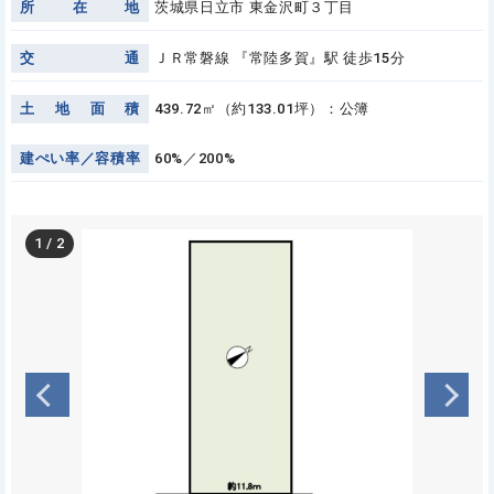
所
在
地
茨城県日立市 東金沢町３丁目
交
通
ＪＲ常磐線 『常陸多賀』駅 徒歩15分
土
地
面
積
439.72㎡（約133.01坪）：公簿
建
ぺ
い
率
／
容
積
率
60%／200%
1
/
2