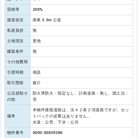
容積率
200%
接道状況
南東 3.3m 公道
私道負担
無
土地現況
更地
建築条件
無
その他費用
引渡時期
相談
取引態様
媒介
公法規制そ
防火準防火：指定なし、計画道路：無し、国土法：
の他
否
本物件接面道路は、法４２条２項道路ですが、セッ
備考
トバックの必要はありません。
水道：公営、下水：公共
物件番号
0000-00839380