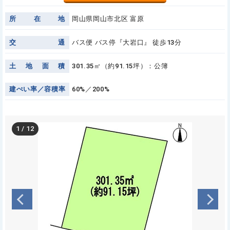
所
在
地
岡山県岡山市北区 富原
交
通
バス便 バス停『大岩口』 徒歩13分
土
地
面
積
301.35㎡（約91.15坪）：公簿
建
ぺ
い
率
／
容
積
率
60%／200%
1
/
12