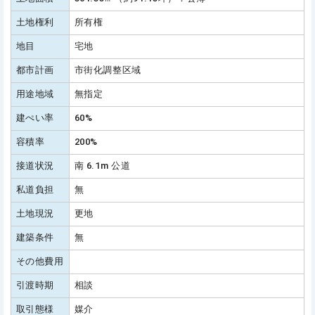
土地権利
所有権
地目
宅地
都市計画
市街化調整区域
用途地域
無指定
建ぺい率
60%
容積率
200%
接道状況
南 6.1m 公道
私道負担
無
土地現況
更地
建築条件
無
その他費用
引渡時期
相談
取引態様
媒介