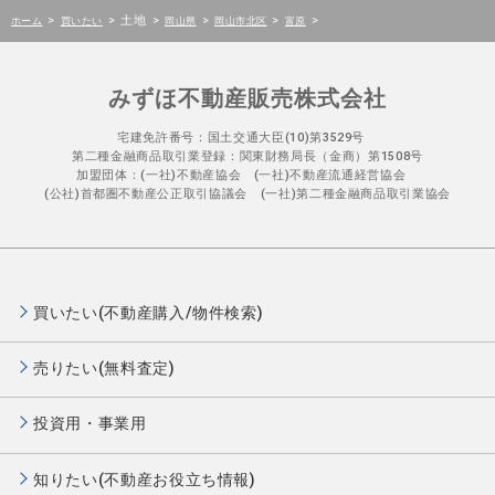
>
>
土地
>
>
>
>
ホーム
買いたい
岡山県
岡山市北区
富原
みずほ不動産販売株式会社
宅建免許番号：国土交通大臣(10)第3529号
第二種金融商品取引業登録：関東財務局長（金商）第1508号
加盟団体：(一社)不動産協会 (一社)不動産流通経営協会
(公社)首都圏不動産公正取引協議会 (一社)第二種金融商品取引業協会
買いたい(不動産購入/物件検索)
売りたい(無料査定)
投資用・事業用
知りたい(不動産お役立ち情報)