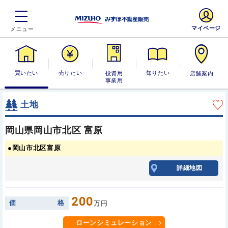
マイページ
買いたい
売りたい
投資用・事業
知りたい
店舗案内
用
土地
岡山県岡山市北区 富原
●岡山市北区富原
詳細地図
200
価
格
万円
ローンシミュレーション