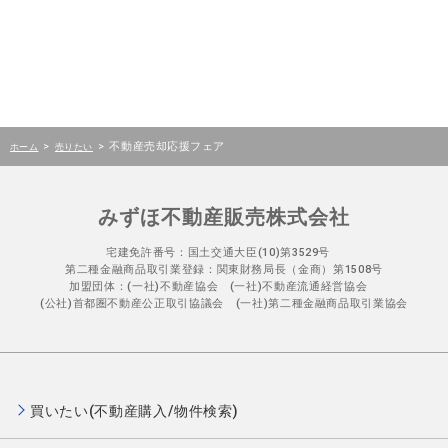
>
>
不動産売却応援フェア
ホーム
売りたい
みずほ不動産販売株式会社
宅建免許番号：国土交通大臣(10)第3529号
第二種金融商品取引業登録：関東財務局長（金商）第1508号
加盟団体：(一社)不動産協会 (一社)不動産流通経営協会
(公社)首都圏不動産公正取引協議会 (一社)第二種金融商品取引業協会
買いたい(不動産購入/物件検索)