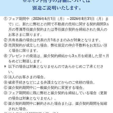
①
フェア期間中（2026年6月1日（月）～2026年8月31日（月）ま
で）に、新たに弊社との間で不動産の売却に関する契約期間3ヵ
月の専属専任媒介契約または専任媒介契約を締結された個人の
お客さまに限ります。
②
共有名義の場合は代表の方1名さまのみが対象となります。
③
売買契約が成立した場合、弊社規定の仲介手数料をお支払い頂
く場合に限ります。
④
プレゼントの発送は、媒介契約締結から3ヵ月を経過した翌々月
をめどに郵送します。
※
以下の場合は対象となりませんのであらかじめご了承くださ
い。
Ⓐ
法人のお客さまの場合。
Ⓑ
破産手続きなどによる弁護士などからのご依頼の場合。
Ⓒ
媒介契約期間中に一般媒介契約に変更する場合。
Ⓓ
フェア期間前に既に弊社と媒介契約を締結している場合（更新
の場合は対象となりません）。
Ⓔ
媒介契約期間中に解約された場合または、媒介契約期間を短縮
された場合。