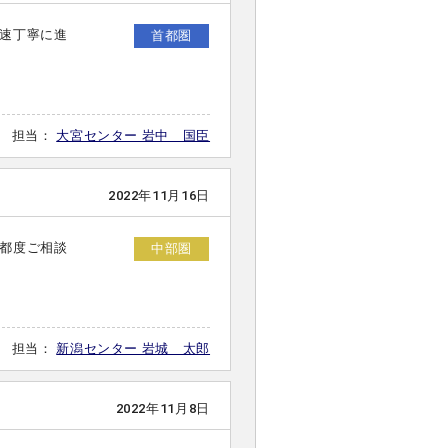
速丁寧に進
首都圏
担当：
大宮センター 岩中 国臣
2022年11月16日
都度ご相談
中部圏
担当：
新潟センター 岩城 太郎
2022年11月8日