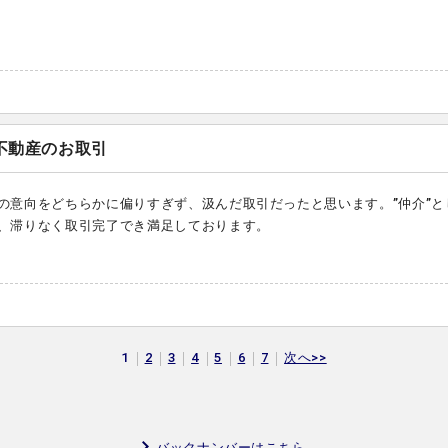
不動産のお取引
の意向をどちらかに偏りすぎず、汲んだ取引だったと思います。”仲介”と
、滞りなく取引完了でき満足しております。
1
2
3
4
5
6
7
次へ>>
バックナンバーはこちら