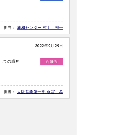
担当：
浦和センター 村山 裕一
2022年9月29日
しての職務
近畿圏
担当：
大阪営業第一部 永冨 孝