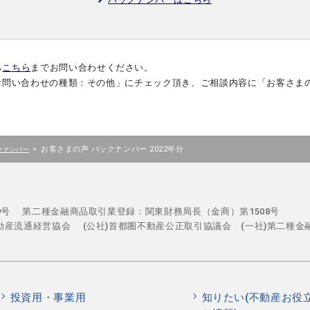
ら
こちら
までお問い合わせください。
お問い合わせの種類：その他」にチェック頂き、ご相談内容に「お客さま
>
お客さまの声 バックナンバー 2022年分
クナンバー
29号
第二種金融商品取引業登録：関東財務局長（金商）第1508号
不動産流通経営協会
(公社)首都圏不動産公正取引協議会 (一社)第二種金
投資用・事業用
知りたい(不動産お役