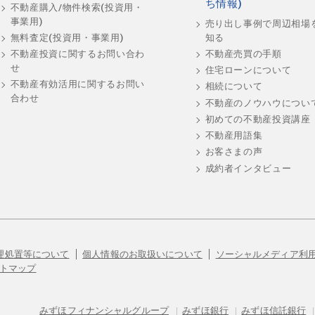
ち情報)
不動産購入/物件検索(投資用・
事業用)
売り出し事例で周辺相場
知る
無料査定(投資用・事業用)
不動産売買の手順
不動産投資に関するお問い合わ
せ
住宅ローンについて
不動産有効活用に関するお問い
相続について
合わせ
不動産のノウハウについ
初めての不動産投資講座
不動産用語集
お客さまの声
成約者インタビュー
理処置等について
個人情報のお取扱いについて
ソーシャルメディア利
トマップ
みずほフィナンシャルグループ
|
みずほ銀行
|
みずほ信託銀行
|