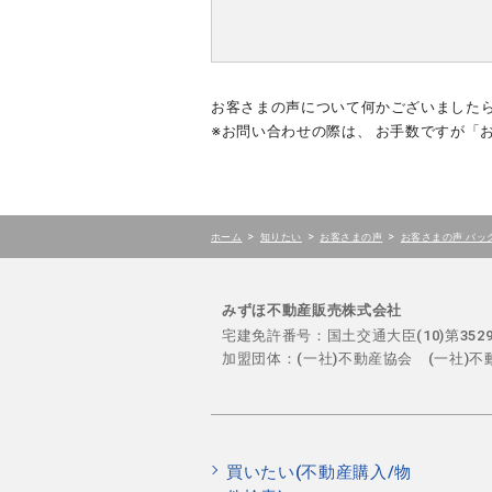
お客さまの声について何かございました
※お問い合わせの際は、 お手数ですが「
>
>
>
ホーム
知りたい
お客さまの声
お客さまの声 バッ
みずほ不動産販売株式会社
宅建免許番号：国土交通大臣(10)第35
加盟団体：(一社)不動産協会 (一社)
買いたい(不動産購入/物