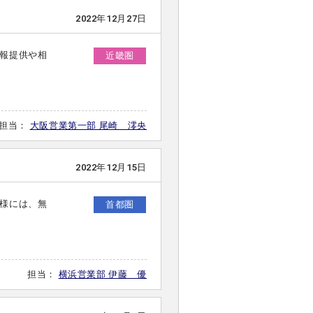
2022年12月27日
報提供や相
近畿圏
担当：
大阪営業第一部 尾崎 澪央
2022年12月15日
様には、無
首都圏
担当：
横浜営業部 伊藤 優