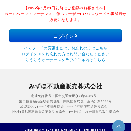
【2022年1月21日以前にご登録のお客さまへ】
ホームページメンテナンスに伴いユーザーID･パスワードの再登録が
必要になります。
ログイン
パスワードの変更または、お忘れの方はこちら
ログインIDをお忘れの方はお問い合わせください
ゆうゆうオーナーズクラブのご案内はこちら
みずほ不動産販売株式会社
宅建免許番号：国土交通大臣(10)第3529号
第二種金融商品取引業登録：関東財務局長（金商）第1508号
加盟団体：(一社)不動産協会 (一社)不動産流通経営協会
(公社)首都圏不動産公正取引協議会 (一社)第二種金融商品取引業協会
Copyright © Mizuho Realty Co.,Ltd. All Rights Reserved.