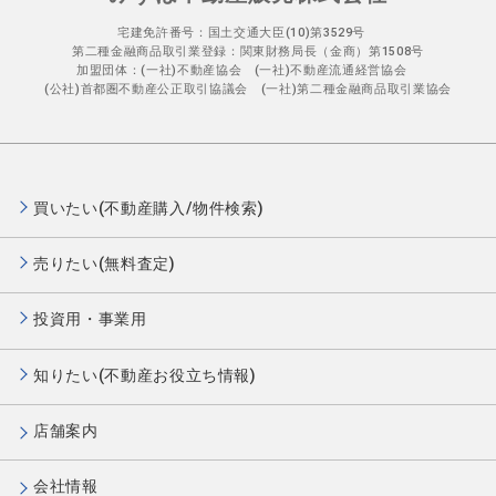
宅建免許番号：国土交通大臣(10)第3529号
第二種金融商品取引業登録：関東財務局長（金商）第1508号
加盟団体：(一社)不動産協会 (一社)不動産流通経営協会
(公社)首都圏不動産公正取引協議会 (一社)第二種金融商品取引業協会
買いたい(不動産購入/物件検索)
売りたい(無料査定)
投資用・事業用
知りたい(不動産お役立ち情報)
店舗案内
会社情報