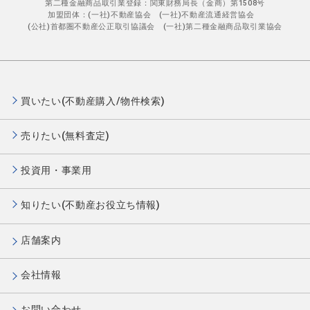
第二種金融商品取引業登録：関東財務局長（金商）第1508号
加盟団体：(一社)不動産協会 (一社)不動産流通経営協会
(公社)首都圏不動産公正取引協議会 (一社)第二種金融商品取引業協会
買いたい(不動産購入/物件検索)
売りたい(無料査定)
投資用・事業用
知りたい(不動産お役立ち情報)
店舗案内
会社情報
お問い合わせ