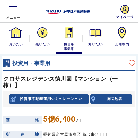
マイページ
買いたい
売りたい
投資用・事業
知りたい
店舗案内
用
投資用・事業用
クロサスレジデンス徳川園【マンション（一
棟）】
投資用不動産運用シミュレーション
周辺地図
5億6,400
価
格
万円
所
在
地
愛知県名古屋市東区 新出来２丁目