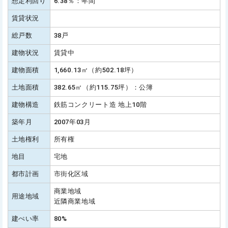
想定利回り
6.38％：年間
賃貸状況
総戸数
38戸
建物状況
賃貸中
建物面積
1,660.13㎡（約502.18坪）
土地面積
382.65㎡（約115.75坪）：公簿
建物構造
鉄筋コンクリート造 地上10階
築年月
2007年03月
土地権利
所有権
地目
宅地
都市計画
市街化区域
商業地域
用途地域
近隣商業地域
建ぺい率
80%