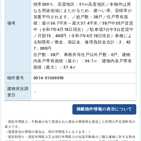
積率200％、高度地区：31ｍ高度地区／本物件は異
なる用途地域にまたがるため、建ぺい率、容積率が
加重平均されます。／総戸数：38戸／住戸専有面
備考
積：最小36.7平米～最大37.4平米／38戸中35戸賃貸
中（令和7年4月18日現在）／駐車場7台中3台賃貸中
／月額15，400円（令和7年4月18日現在）車種によ
る制限有／敷金、保証金、修理負担金合計：2，42
7，000円
住戸数：38戸、事務所等住戸以外戸数：0戸、建物
内各戸専有面積（最小）：36.7㎡、建物内各戸専有
面積（最大）：37.4㎡
物件番号
0014-01069095
建物状況調
－
査日
掲載物件情報の表示について
・想定年間収入：不動産が全て賃貸された場合の満室時を想定した年間の予定賃料等の
収入です。
（賃貸状況が満室の場合は、現行年間収入となります。）
・想定利回り：想定年間収入又は現行年間収入の当該不動産のご購入価格に対する割合