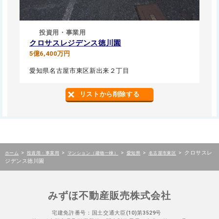
投資用・事業用
クロサスレジデンス徳川園
5億6,400万円
愛知県名古屋市東区新出来２丁目
リストから削除する
>
>
>
>
>
クロサスレ
ホーム
投資用・事業用
マンション（建物一棟）
愛知県
名古屋市東区
ジデンス徳川園
みずほ不動産販売株式会社
宅建免許番号：国土交通大臣(10)第3529号