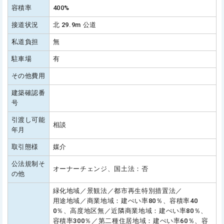
容積率
400%
接道状況
北 29.9m 公道
私道負担
無
駐車場
有
その他費用
建築確認番
号
引渡し可能
相談
年月
取引態様
媒介
公法規制そ
オーナーチェンジ、国土法：否
の他
緑化地域／景観法／都市再生特別措置法／
用途地域／商業地域：建ぺい率80％、容積率40
0％、高度地区無／近隣商業地域：建ぺい率80％、
容積率300％／第二種住居地域：建ぺい率60％、容