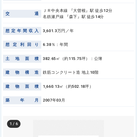
ＪＲ中央本線 『大曽根』駅 徒歩12分
交
通
名鉄瀬戸線 『森下』駅 徒歩14分
想
定
年
間
収
入
3,601.3万円／年
想
定
利
回
り
6.38％：年間
土
地
面
積
382.65㎡（約115.75坪）：公簿
建
物
構
造
鉄筋コンクリート造 地上10階
建
物
面
積
1,660.13㎡（約502.18坪）
築
年
月
2007年03月
1
/
6