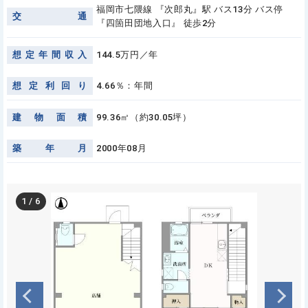
福岡市七隈線 『次郎丸』駅 バス13分 バス停
交
通
『四箇田団地入口』 徒歩2分
想
定
年
間
収
入
144.5万円／年
想
定
利
回
り
4.66％：年間
建
物
面
積
99.36㎡（約30.05坪）
築
年
月
2000年08月
1
/
6