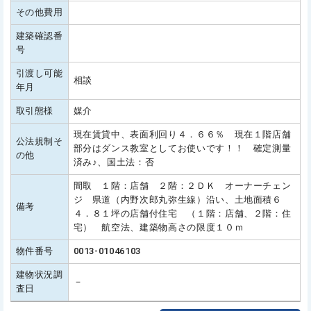
その他費用
建築確認番
号
引渡し可能
相談
年月
取引態様
媒介
現在賃貸中、表面利回り４．６６％ 現在１階店舗
公法規制そ
部分はダンス教室としてお使いです！！ 確定測量
の他
済み♪、国土法：否
間取 １階：店舗 ２階：２ＤＫ オーナーチェン
ジ 県道（内野次郎丸弥生線）沿い、土地面積６
備考
４．８１坪の店舗付住宅 （１階：店舗、２階：住
宅） 航空法、建築物高さの限度１０ｍ
物件番号
0013-01046103
建物状況調
－
査日