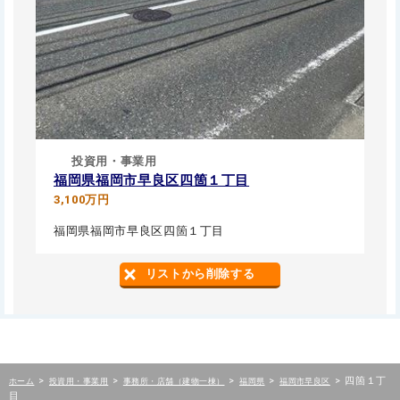
投資用・事業用
福岡県福岡市早良区四箇１丁目
3,100万円
福岡県福岡市早良区四箇１丁目
リストから削除する
>
>
>
>
>
四箇１丁
ホーム
投資用・事業用
事務所・店舗（建物一棟）
福岡県
福岡市早良区
目