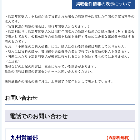
掲載物件情報の表示について
・想定年間収入：不動産が全て賃貸された場合の満室時を想定した年間の予定賃料等の
収入です。
（賃貸状況が満室の場合は、現行年間収入となります。）
・想定利回り：想定年間収入又は現行年間収入の当該不動産のご購入価格に対する割合
で表示しており、公租公課その他当該不動産を維持するために必要な諸経費を控除する
前のものです。
なお、「不動産のご購入価格」には、購入に係わる諸経費は加算しておりません。
・収入には賃料のほか、管理費や共益費等の名目で得ている定額の収入を含みます。
・将来にわたり予定賃料収入が確実に得られることを保証するものではありません。
（ご注意）
価格などの上記の内容は、変更になっている場合があります。
最新の情報は担当の営業センターへお問い合わせください。
未完成物件の場合の築年月は、工事完了予定年月として表示しています。
お問い合わせ
電話でのお問い合わせ
九州営業部
(通話料無料)