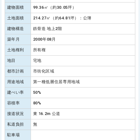
建物面積
99.36㎡（約30.05坪）
土地面積
214.27㎡（約64.81坪）：公簿
建物構造
鉄骨造 地上2階
築年月
2000年08月
土地権利
所有権
地目
宅地
都市計画
市街化区域
用途地域
第一種低層住居専用地域
建ぺい率
50%
容積率
80%
接道状況
東 16.2m 公道
私道負担
無
駐車場