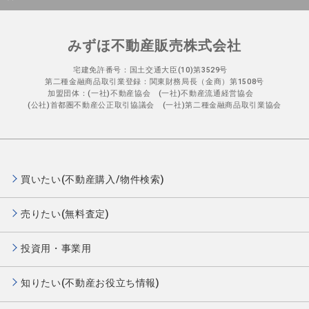
みずほ不動産販売株式会社
宅建免許番号：国土交通大臣(10)第3529号
第二種金融商品取引業登録：関東財務局長（金商）第1508号
加盟団体：(一社)不動産協会 (一社)不動産流通経営協会
(公社)首都圏不動産公正取引協議会 (一社)第二種金融商品取引業協会
買いたい(不動産購入/物件検索)
売りたい(無料査定)
投資用・事業用
知りたい(不動産お役立ち情報)