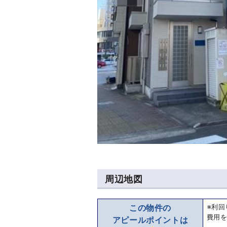
周辺地図
※利回
この物件の
費用
アピールポイントは