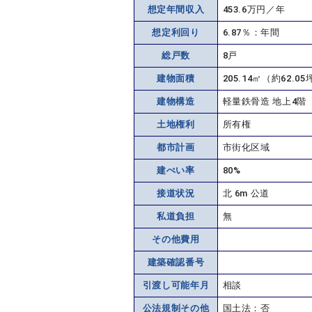
想定年間収入
453.6万円／年
想定利回り
6.87％：年間
総戸数
8戸
建物面積
205.14㎡（約62.05
建物構造
軽量鉄骨造 地上4階
土地権利
所有権
都市計画
市街化区域
建ぺい率
80%
接道状況
北 6m 公道
私道負担
無
その他費用
建築確認番号
引渡し可能年月
相談
公法規制その他
国土法：否