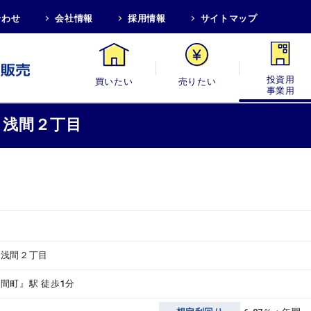
合わせ
会社情報
採用情報
サイトマップ
買いたい
売りたい
投資用・事業
 浅間２丁目
 浅間２丁目
間町』駅 徒歩1分