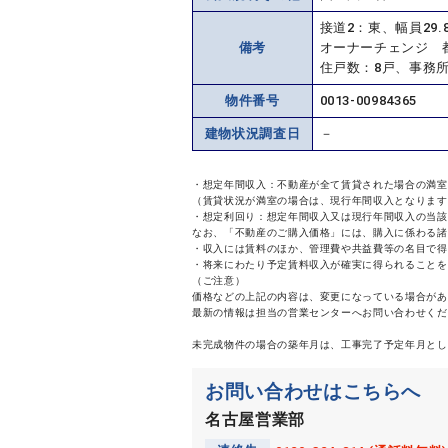
接道2：東、幅員29.
備考
オーナーチェンジ 
住戸数：8戸、事務所
物件番号
0013-00984365
建物状況調査日
－
・想定年間収入：不動産が全て賃貸された場合の満室
（賃貸状況が満室の場合は、現行年間収入となります
・想定利回り：想定年間収入又は現行年間収入の当該
なお、「不動産のご購入価格」には、購入に係わる諸
・収入には賃料のほか、管理費や共益費等の名目で得
・将来にわたり予定賃料収入が確実に得られることを
（ご注意）
価格などの上記の内容は、変更になっている場合があ
最新の情報は担当の営業センターへお問い合わせくだ
未完成物件の場合の築年月は、工事完了予定年月とし
お問い合わせはこちらへ
名古屋営業部