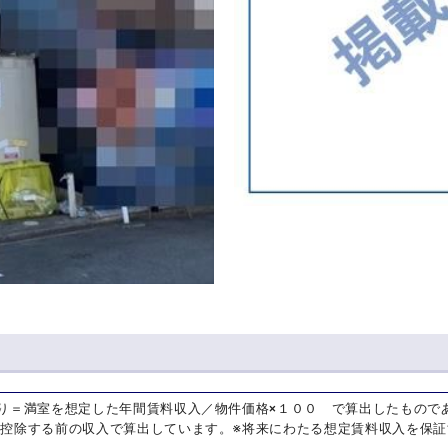
り＝満室を想定した年間賃料収入／物件価格×１００ で算出したもので
を控除する前の収入で算出しています。※将来にわたる想定賃料収入を保証