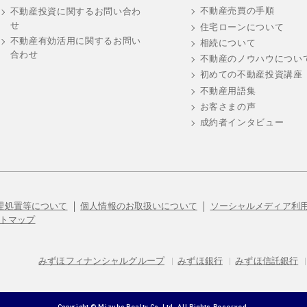
不動産売買の手順
不動産投資に関するお問い合わ
せ
住宅ローンについて
不動産有効活用に関するお問い
相続について
合わせ
不動産のノウハウについ
初めての不動産投資講座
不動産用語集
お客さまの声
成約者インタビュー
理処置等について
個人情報のお取扱いについて
ソーシャルメディア利
トマップ
みずほフィナンシャルグループ
|
みずほ銀行
|
みずほ信託銀行
|
Copyright © Mizuho Realty Co.,Ltd. All Rights Reserved.