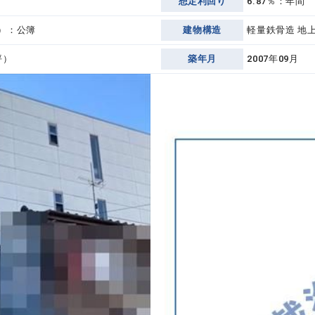
想定利回り
6.87％：年間
5坪）：公簿
建物構造
軽量鉄骨造 地上
坪）
築年月
2007年09月