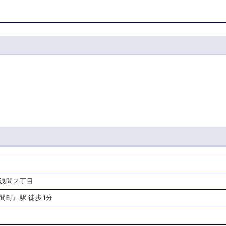
 浅間２丁目
間町』駅 徒歩1分