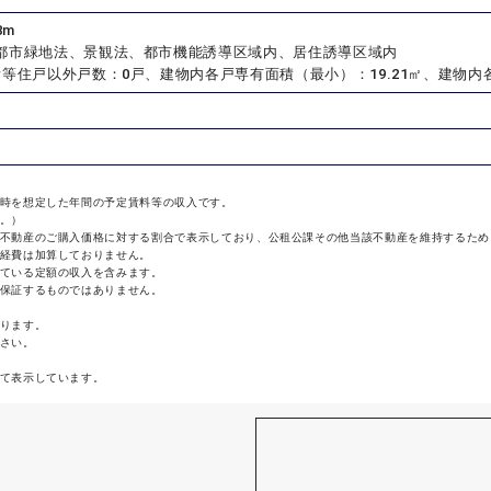
8m
都市緑地法、景観法、都市機能誘導区域内、居住誘導区域内
等住戸以外戸数：0戸、建物内各戸専有面積（最小）：19.21㎡、建物内各
時を想定した年間の予定賃料等の収入です。
。）
不動産のご購入価格に対する割合で表示しており、公租公課その他当該不動産を維持するため
経費は加算しておりません。
ている定額の収入を含みます。
保証するものではありません。
ります。
さい。
て表示しています。