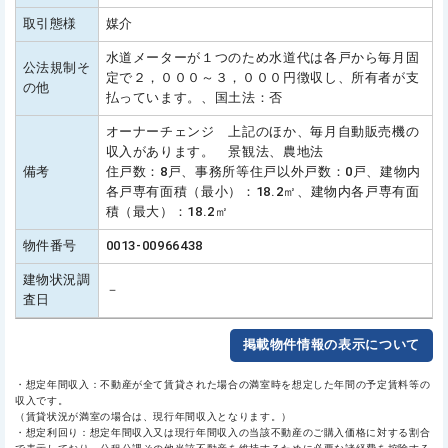
取引態様
媒介
水道メーターが１つのため水道代は各戸から毎月固
公法規制そ
定で２，０００～３，０００円徴収し、所有者が支
の他
払っています。、国土法：否
オーナーチェンジ 上記のほか、毎月自動販売機の
収入があります。 景観法、農地法
備考
住戸数：8戸、事務所等住戸以外戸数：0戸、建物内
各戸専有面積（最小）：18.2㎡、建物内各戸専有面
積（最大）：18.2㎡
物件番号
0013-00966438
建物状況調
－
査日
掲載物件情報の表示について
・想定年間収入：不動産が全て賃貸された場合の満室時を想定した年間の予定賃料等の
収入です。
（賃貸状況が満室の場合は、現行年間収入となります。）
・想定利回り：想定年間収入又は現行年間収入の当該不動産のご購入価格に対する割合