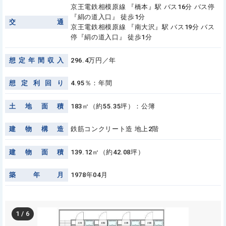
京王電鉄相模原線 『橋本』駅 バス16分 バス停
『絹の道入口』 徒歩1分
交
通
京王電鉄相模原線 『南大沢』駅 バス19分 バス
停『絹の道入口』 徒歩1分
想
定
年
間
収
入
296.4万円／年
想
定
利
回
り
4.95％：年間
土
地
面
積
183㎡（約55.35坪）：公簿
建
物
構
造
鉄筋コンクリート造 地上2階
建
物
面
積
139.12㎡（約42.08坪）
築
年
月
1978年04月
1
/
6