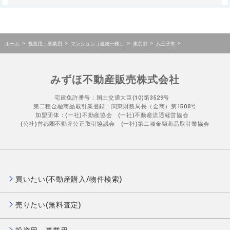
>
>
>
>
>
ホーム
投資用・事業用
マンション（建物一棟）
東京都
八王子市
みずほ不動産販売株式会社
宅建免許番号：国土交通大臣(10)第3529号
第二種金融商品取引業登録：関東財務局長（金商）第1508号
加盟団体：(一社)不動産協会 (一社)不動産流通経営協会
(公社)首都圏不動産公正取引協議会 (一社)第二種金融商品取引業協会
買いたい(不動産購入/物件検索)
売りたい(無料査定)