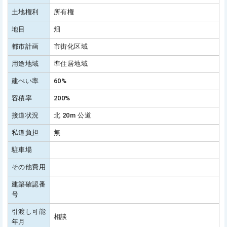
土地権利
所有権
地目
畑
都市計画
市街化区域
用途地域
準住居地域
建ぺい率
60%
容積率
200%
接道状況
北 20m 公道
私道負担
無
駐車場
その他費用
建築確認番
号
引渡し可能
相談
年月