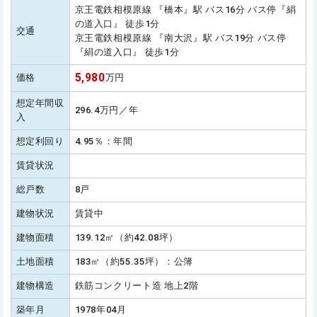
京王電鉄相模原線 『橋本』駅 バス16分 バス停『絹
の道入口』 徒歩1分
交通
京王電鉄相模原線 『南大沢』駅 バス19分 バス停
『絹の道入口』 徒歩1分
5,980
価格
万円
想定年間収
296.4万円／年
入
想定利回り
4.95％：年間
賃貸状況
総戸数
8戸
建物状況
賃貸中
建物面積
139.12㎡（約42.08坪）
土地面積
183㎡（約55.35坪）：公簿
建物構造
鉄筋コンクリート造 地上2階
築年月
1978年04月