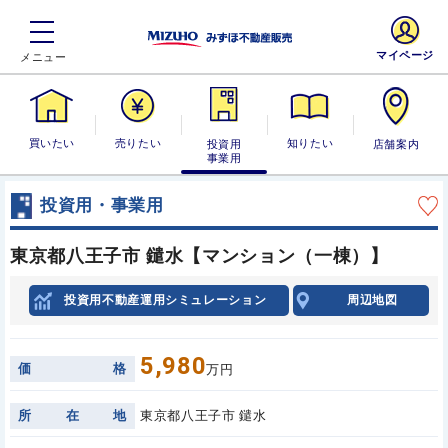
マイページ
買いたい
売りたい
投資用・事業
知りたい
店舗案内
用
投資用・事業用
東京都八王子市 鑓水【マンション（一棟）】
投資用不動産運用シミュレーション
周辺地図
5,980
価
格
万円
所
在
地
東京都八王子市 鑓水