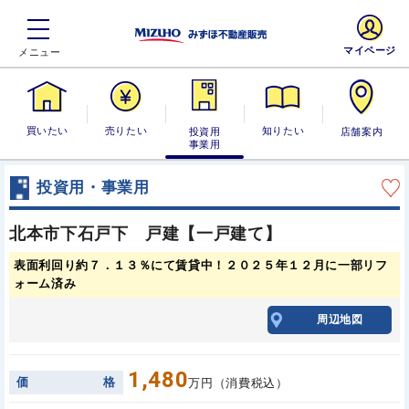
マイページ
買いたい
売りたい
投資用・事業
知りたい
店舗案内
用
投資用・事業用
北本市下石戸下 戸建【一戸建て】
表面利回り約７．１３％にて賃貸中！２０２５年１２月に一部リフ
ォーム済み
周辺地図
1,480
価
格
万円（消費税込）