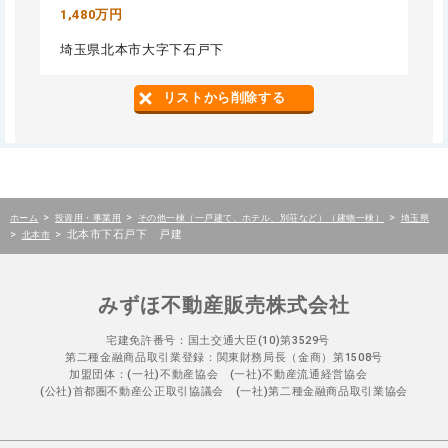
1,480万円
埼玉県北本市大字下石戸下
リストから削除する
>
>
>
ホーム
投資用・事業用
その他一棟（一戸建て、ホテル、別荘など）（建物一棟）
埼玉県
>
>
北本市下石戸下 戸建
北本市
みずほ不動産販売株式会社
宅建免許番号：国土交通大臣(10)第3529号
第二種金融商品取引業登録：関東財務局長（金商）第1508号
加盟団体：(一社)不動産協会 (一社)不動産流通経営協会
(公社)首都圏不動産公正取引協議会 (一社)第二種金融商品取引業協会