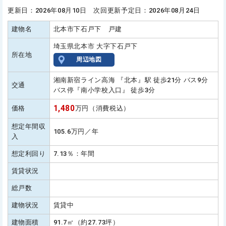
更新日：2026年08月10日 次回更新予定日：2026年08月24日
建物名
北本市下石戸下 戸建
埼玉県北本市 大字下石戸下
所在地
周辺地図
湘南新宿ライン高海 『北本』駅 徒歩21分 バス9分
交通
バス停『南小学校入口』 徒歩3分
1,480
価格
万円（消費税込）
想定年間収
105.6万円／年
入
想定利回り
7.13％：年間
賃貸状況
総戸数
建物状況
賃貸中
建物面積
91.7㎡（約27.73坪）