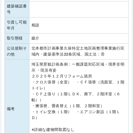
建築確認番
号
引渡し可能
相談
年月
取引態様
媒介
公法規制そ
北本都市計画事業久保特定土地区画整理事業施行区
の他
域内・建築基準法22条区域、国土法：否
埼玉県景観計画条例：一般課題対応区域・境界非明
示 ・現況有姿
２０２５年１２月リフォーム箇所
・クロス張替（全室） ・ＣＦ張替（洗面室、１階
トイレ）
・ＣＦ上張り（１階ＬＤＫ、廊下、２階洋室（６
帖））
・襖張替、畳表替え（１階、２階和室）
備考
・トイレ交換（１階） ・エアコン新設（１階Ｌ
Ｄ）
※詳細な建物間取図なし