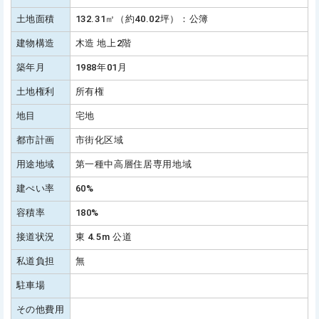
土地面積
132.31㎡（約40.02坪）：公簿
建物構造
木造 地上2階
築年月
1988年01月
土地権利
所有権
地目
宅地
都市計画
市街化区域
用途地域
第一種中高層住居専用地域
建ぺい率
60%
容積率
180%
接道状況
東 4.5m 公道
私道負担
無
駐車場
その他費用