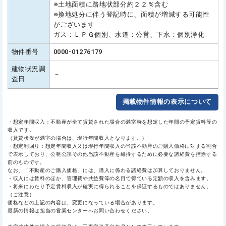
※土地面積に路地状部分約２２％含む
※換地処分に伴う登記時に、面積が増減する可能性
がございます
ガス：ＬＰＧ個別、水道：公営、下水：個別浄化
物件番号
0000-01276179
建物状況調
－
査日
掲載物件情報の表示について
・想定年間収入：不動産が全て賃貸された場合の満室時を想定した年間の予定賃料等の
収入です。
（賃貸状況が満室の場合は、現行年間収入となります。）
・想定利回り：想定年間収入又は現行年間収入の当該不動産のご購入価格に対する割合
で表示しており、公租公課その他当該不動産を維持するために必要な諸経費を控除する
前のものです。
なお、「不動産のご購入価格」には、購入に係わる諸経費は加算しておりません。
・収入には賃料のほか、管理費や共益費等の名目で得ている定額の収入を含みます。
・将来にわたり予定賃料収入が確実に得られることを保証するものではありません。
（ご注意）
価格などの上記の内容は、変更になっている場合があります。
最新の情報は担当の営業センターへお問い合わせください。