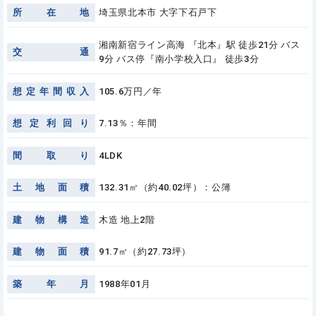
所
在
地
埼玉県北本市 大字下石戸下
湘南新宿ライン高海 『北本』駅 徒歩21分 バス
交
通
9分 バス停『南小学校入口』 徒歩3分
想
定
年
間
収
入
105.6万円／年
想
定
利
回
り
7.13％：年間
間
取
り
4LDK
土
地
面
積
132.31㎡（約40.02坪）：公簿
建
物
構
造
木造 地上2階
建
物
面
積
91.7㎡（約27.73坪）
築
年
月
1988年01月