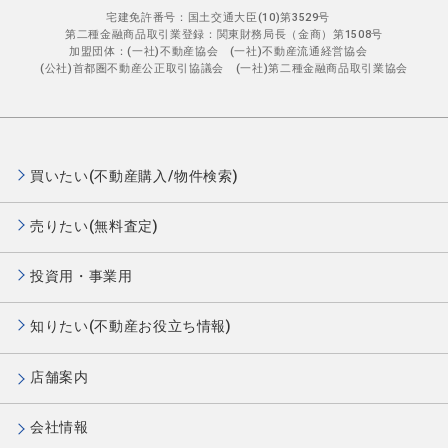
宅建免許番号：国土交通大臣(10)第3529号
第二種金融商品取引業登録：関東財務局長（金商）第1508号
加盟団体：(一社)不動産協会 (一社)不動産流通経営協会
(公社)首都圏不動産公正取引協議会 (一社)第二種金融商品取引業協会
買いたい(不動産購入/物件検索)
売りたい(無料査定)
投資用・事業用
知りたい(不動産お役立ち情報)
店舗案内
会社情報