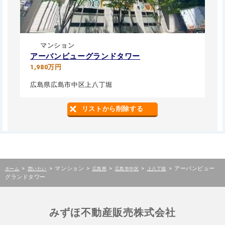
マンション
アーバンビューグランドタワー
1,980万円
広島県広島市中区上八丁堀
リストから削除する
>
>
マンション
>
>
>
>
アーバンビュー
ホーム
買いたい
広島県
広島市中区
上八丁堀
グランドタワー
みずほ不動産販売株式会社