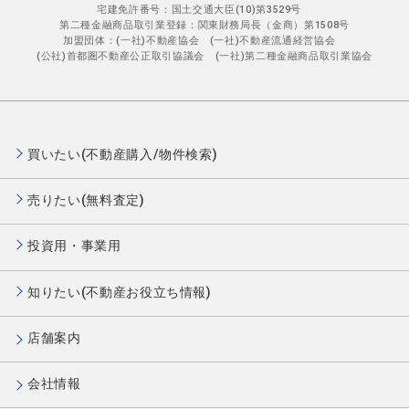
宅建免許番号：国土交通大臣(10)第3529号
第二種金融商品取引業登録：関東財務局長（金商）第1508号
加盟団体：(一社)不動産協会 (一社)不動産流通経営協会
(公社)首都圏不動産公正取引協議会 (一社)第二種金融商品取引業協会
買いたい(不動産購入/物件検索)
売りたい(無料査定)
投資用・事業用
知りたい(不動産お役立ち情報)
店舗案内
会社情報