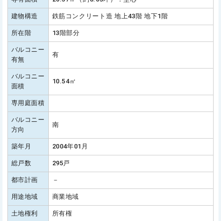
建物構造
鉄筋コンクリート造 地上43階 地下1階
所在階
13階部分
バルコニー
有
有無
バルコニー
10.54㎡
面積
専用庭面積
バルコニー
南
方向
築年月
2004年01月
総戸数
295戸
都市計画
－
用途地域
商業地域
土地権利
所有権