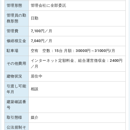
管理形態
管理会社に全部委託
管理員の勤
日勤
務形態
管理費
7,100円／月
修繕積立金
7,040円／月
駐車場
空有 空数：15台 月額：30000円～31000円/月
インターネット定額料金、組合運営徴収金：2400円
その他費用
／月
建物状況
居住中
引渡し可能
相談
年月
建築確認番
号
取引態様
媒介
公法規制そ