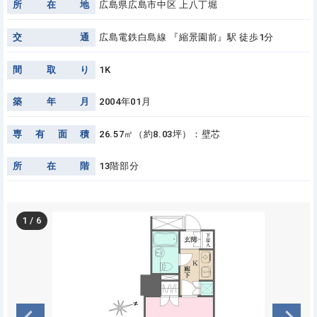
所
在
地
広島県広島市中区 上八丁堀
交
通
広島電鉄白島線 『縮景園前』駅 徒歩1分
間
取
り
1K
築
年
月
2004年01月
専
有
面
積
26.57㎡（約8.03坪）：壁芯
所
在
階
13階部分
1
/
6