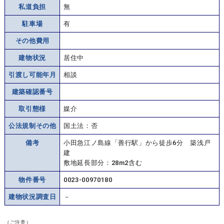
私道負担
無
駐車場
有
その他費用
建物状況
居住中
引渡し可能年月
相談
建築確認番号
取引態様
媒介
公法規制その他
国土法：否
備考
小田急江ノ島線「善行駅」から徒歩6分 築浅戸
建
敷地延長部分：28m2含む
物件番号
0023-00970180
建物状況調査日
－
（ご注意）