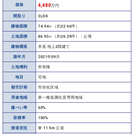
価格
4,480
万円
間取り
3LDK
建物面積
74.94㎡（約22.66坪）
土地面積
86.93㎡（約26.29坪）：公簿
建物構造
木造 地上2階建て
築年月
2021年09月
土地権利
所有権
地目
宅地
都市計画
市街化区域
用途地域
第一種低層住居専用地域
建ぺい率
60%
容積率
100%
接道状況
東 11.5m 公道