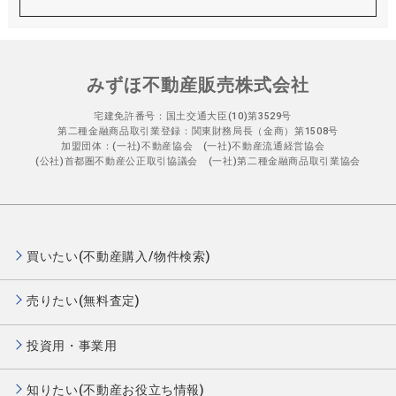
みずほ不動産販売株式会社
宅建免許番号：国土交通大臣(10)第3529号
第二種金融商品取引業登録：関東財務局長（金商）第1508号
加盟団体：(一社)不動産協会 (一社)不動産流通経営協会
(公社)首都圏不動産公正取引協議会 (一社)第二種金融商品取引業協会
買いたい(不動産購入/物件検索)
売りたい(無料査定)
投資用・事業用
知りたい(不動産お役立ち情報)