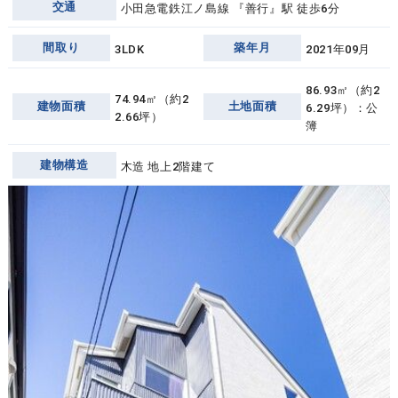
交通
小田急電鉄江ノ島線 『善行』駅 徒歩6分
間取り
築年月
3LDK
2021年09月
86.93㎡（約2
74.94㎡（約2
建物面積
土地面積
6.29坪）：公
2.66坪）
簿
建物構造
木造 地上2階建て