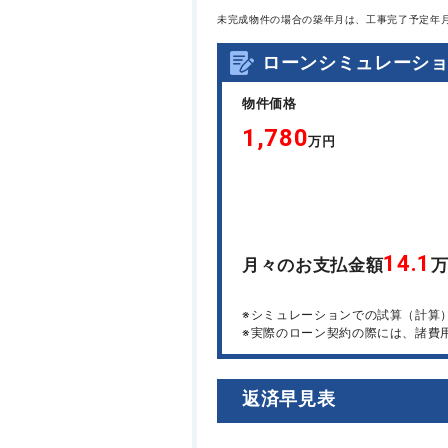
未完成物件の場合の築年月は、工事完了予定年
ローンシミュレーシ
物件価格
1,780
万円
14.1
月々のお支払金額
※シミュレーションでの試算（計算
※実際のローン契約の際には、諸費
返済早見表