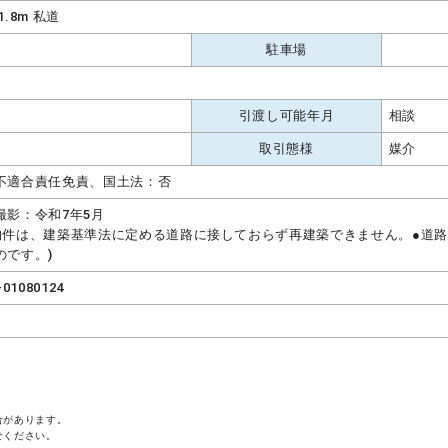
1.8m 私道
駐車場
引渡し可能年月
相談
取引態様
媒介
不適合責任免責、国土法：否
撮影：令和7年5月
物件は、建築基準法に定める道路に接しておらず再建築できません。●道路
のです。)
-01080124
合があります。
せください。