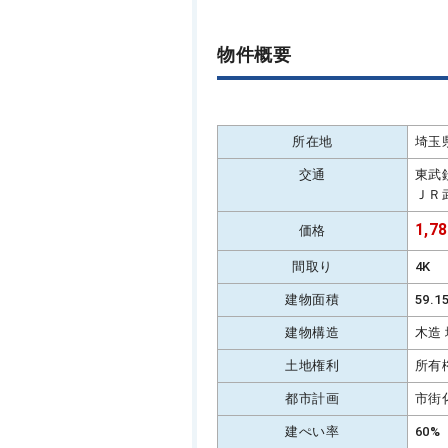
物件概要
所在地
埼玉
交通
東武
ＪＲ
1,7
価格
間取り
4K
建物面積
59.
建物構造
木造
土地権利
所有
都市計画
市街
建ぺい率
60%