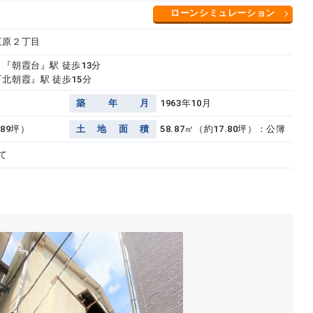
ローンシミュレーション
三原２丁目
 『朝霞台』駅 徒歩13分
北朝霞』駅 徒歩15分
築
年
月
1963年10月
.89坪）
土
地
面
積
58.87㎡（約17.80坪）：公簿
て