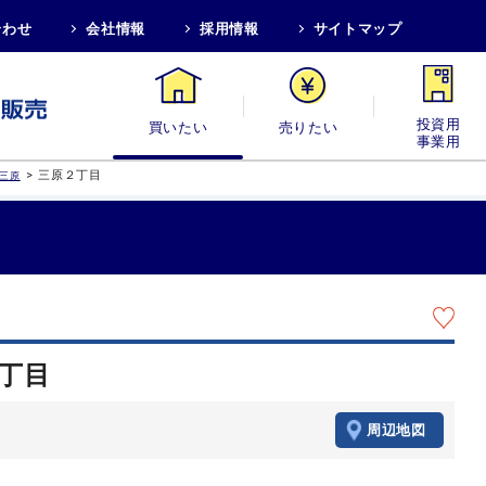
合わせ
会社情報
採用情報
サイトマップ
買いたい
売りたい
投資用・事業
>
三原２丁目
三原
２丁目
周辺地図