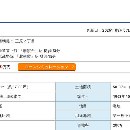
更新日：2026年08月0
県朝霞市 三原２丁目
鉄道東上線 『朝霞台』駅 徒歩13分
武蔵野線 『北朝霞』駅 徒歩15分
80
万円
ローンシミュレーション
15㎡（約17.89坪）
土地面積
58.87
 地上2階建て
築年月
1963年1
権
地目
宅地
化区域
用途地域
第一種中
容積率
200%