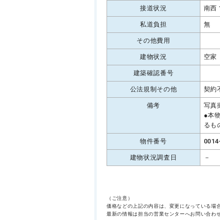
接道状況
南西 
私道負担
無
その他費用
建物状況
空家
建築確認番号
公法規制その他
契約
備考
写真
●本
るも
物件番号
0014
建物状況調査日
－
（ご注意）
価格などの上記の内容は、変更になっている場
最新の情報は担当の営業センターへお問い合わ