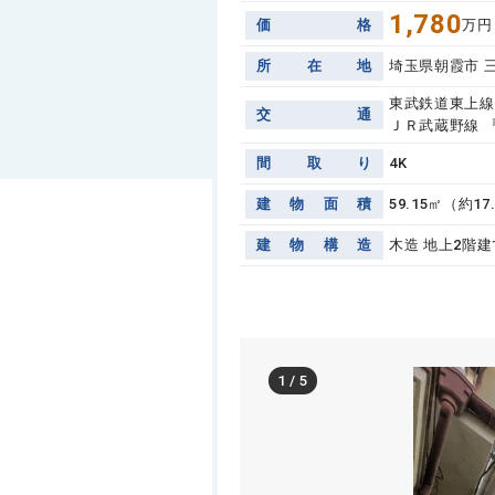
1,780
価
格
万円
所
在
地
埼玉県朝霞市 
東武鉄道東上線
交
通
ＪＲ武蔵野線 『
間
取
り
4K
建
物
面
積
59.15㎡（約17
建
物
構
造
木造 地上2階建
1
/
5