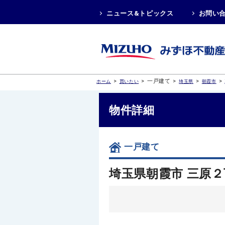
ニュース&トピックス
お問い
>
>
一戸建て
>
>
>
ホーム
買いたい
埼玉県
朝霞市
物件詳細
一戸建て
埼玉県朝霞市 三原