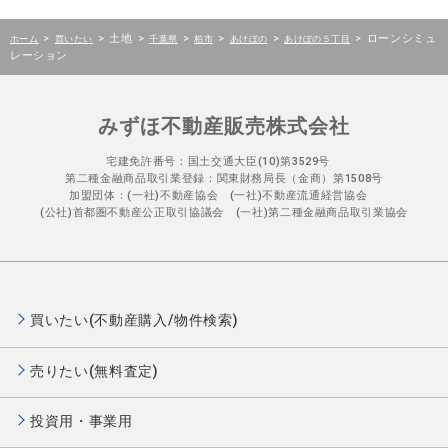
>
>
土地
>
>
>
>
>
ローンシミュ
ホーム
買いたい
千葉県
柏市
あけぼの
あけぼの５丁目
レーション
みずほ不動産販売株式会社
宅建免許番号：国土交通大臣(10)第3529号
第二種金融商品取引業登録：関東財務局長（金商）第1508号
加盟団体：(一社)不動産協会 (一社)不動産流通経営協会
(公社)首都圏不動産公正取引協議会 (一社)第二種金融商品取引業協会
買いたい(不動産購入/物件検索)
売りたい(無料査定)
投資用・事業用