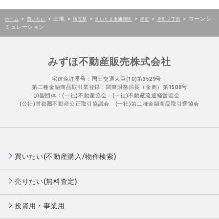
>
>
土地
>
>
>
>
>
ローンシ
ホーム
買いたい
埼玉県
さいたま市浦和区
岸町
岸町７丁目
ミュレーション
みずほ不動産販売株式会社
宅建免許番号：国土交通大臣(10)第3529号
第二種金融商品取引業登録：関東財務局長（金商）第1508号
加盟団体：(一社)不動産協会 (一社)不動産流通経営協会
(公社)首都圏不動産公正取引協議会 (一社)第二種金融商品取引業協会
買いたい(不動産購入/物件検索)
売りたい(無料査定)
投資用・事業用