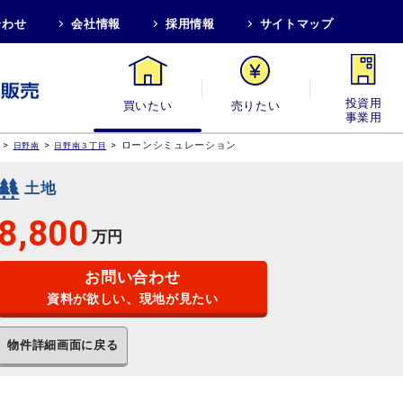
合わせ
会社情報
採用情報
サイトマップ
買いたい
売りたい
投資用・事業
>
>
>
ローンシミュレーション
日野南
日野南３丁目
土地
8,800
万円
お問い合わせ
資料が欲しい、現地が見たい
物件詳細画面に戻る