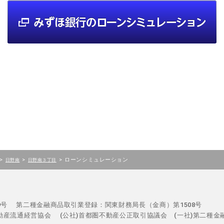
>
>
>
ローンシミュレーション
日野南
日野南３丁目
29号
第二種金融商品取引業登録：関東財務局長（金商）第1508号
不動産流通経営協会
(公社)首都圏不動産公正取引協議会 (一社)第二種金