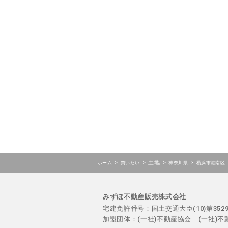
>
>
土地
>
>
ホーム
買いたい
神奈川県
横浜市港南区
みずほ不動産販売株式会社
宅建免許番号：国土交通大臣(10)第35
加盟団体：(一社)不動産協会 (一社)