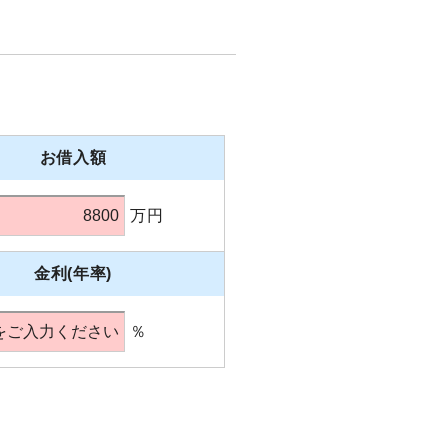
お借入額
万円
金利(年率)
％