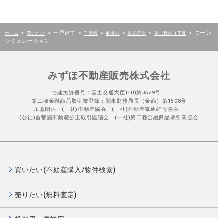
>
>
一戸建て
>
>
>
>
>
ローン
ホーム
買いたい
千葉県
船橋市
習志野台
習志野台４丁目
シミュレーション
みずほ不動産販売株式会社
宅建免許番号：国土交通大臣(10)第3529号
第二種金融商品取引業登録：関東財務局長（金商）第1508号
加盟団体：(一社)不動産協会 (一社)不動産流通経営協会
(公社)首都圏不動産公正取引協議会 (一社)第二種金融商品取引業協会
買いたい(不動産購入/物件検索)
売りたい(無料査定)