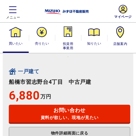
マイページ
買いたい
売りたい
投資用・事業
知りたい
店舗案内
用
一戸建て
船橋市習志野台4丁目 中古戸建
6,880
万円
お問い合わせ
資料が欲しい、現地が見たい
物件詳細画面に戻る