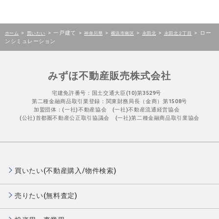
>
>
一戸建て
>
>
>
>
>
ロー
ホーム
買いたい
神奈川県
横浜市南区
永田北
永田北２丁目
ンシミュレーション
みずほ不動産販売株式会社
宅建免許番号：国土交通大臣(10)第3529号
第二種金融商品取引業登録：関東財務局長（金商）第1508号
加盟団体：(一社)不動産協会 (一社)不動産流通経営協会
(公社)首都圏不動産公正取引協議会 (一社)第二種金融商品取引業協会
買いたい(不動産購入/物件検索)
売りたい(無料査定)