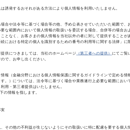
又は誘発するおそれがある方法により個人情報を利用いたしません。
る場合や法令等に基づく場合等の他、予め公表させていただいた範囲で、
必要な範囲内において個人情報の取扱いを委託する場合、合併等の場合お
くことなく、お客さまの個人情報を当社以外の者に対して提供することが
手続における特定の個人を識別するための番号の利用等に関する法律」に
者提供につきましては、当社のホームページ
（第三者への提供）
にてご覧
すので、お申し出ください。
）情報（金融分野における個人情報保護に関するガイドラインで定める情
ます。）については、法令等に基づく場合や業務遂行上必要な範囲におい
・利用・第三者提供はいたしません。
以下の情報を指します。
事実
、その他の不利益が生じないようにその取扱いに特に配慮を要する個人