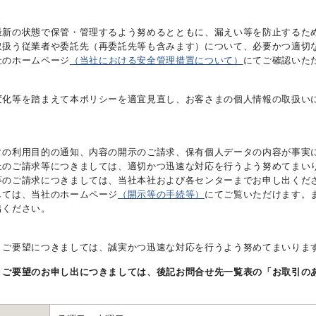
最新の状態で保管・管理するよう努めるとともに、漏えい等を防止するた
取扱う従業者や委託先（再委託先等も含みます）について、必要かつ適切
社のホームページ
（当社における安全管理措置について）
にてご確認いた
変化等を踏まえて本ポリシーを適宜見直し、お客さまの個人情報の取扱い
タの利用目的の通知、内容の開示のご請求、保有個人データの内容が事実
止のご請求等につきましては、適切かつ迅速な対応を行うよう努めてまい
等のご請求につきましては、当社本社および各センターまでお申し出くだ
しては、当社のホームページ
（開示等の手続等）
にてご覧いただけます。
出ください。
・ご要望につきましては、誠実かつ迅速な対応を行うよう努めてまいりま
・ご要望のお申し出につきましては、後記お問合せ先一覧表の「お取引の