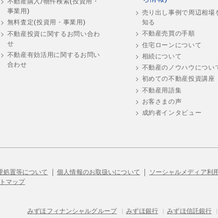
不動産購入/物件検索(投資用・
事業用)
売り出し事例で周辺相場
知る
無料査定(投資用・事業用)
不動産売買の手順
不動産投資に関するお問い合わ
せ
住宅ローンについて
不動産有効活用に関するお問い
相続について
合わせ
不動産のノウハウについ
初めての不動産投資講座
不動産用語集
お客さまの声
成約者インタビュー
理処置等について
個人情報のお取扱いについて
ソーシャルメディア利
トマップ
みずほフィナンシャルグループ
|
みずほ銀行
|
みずほ信託銀行
|