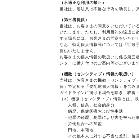
（不適正な利用の禁止）
当社は、違法又は不当な行為を助長し、
（第三者提供）
当社は、お客さまの同意をいただいてい
いたします。ただし、利用目的の達成に
する場合には、お客さまの同意をいただ
なお、特定個人情報等については「行政
提供いたしません。
お客さまの個人情報の取扱いに係る第三
ンターに備え付けのご案内等がございま
（機微（センシティブ）情報の取扱い）
当社は、お客さまの機微（センシティブ
律」で定める「要配慮個人情報」を含み
ガイドラインに掲げる場合を除き、取得
（※）機微（センシティブ）情報とは、
・人種、信条、社会的身分
・病歴、保健医療および性生活
・犯罪の経歴、犯罪により害を被った
・労働組合への加盟
・門地、本籍地
・その他本人に対する不当な差別、偏見