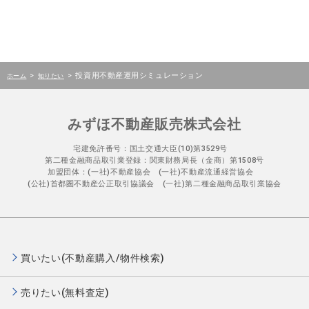
ネット利回り
NOI（初年度）÷ 売買代金
（初年度）
物件購入時総コ
NOI（初年度）÷ 物件購入
>
>
投資用不動産運用シミュレーション
ホーム
知りたい
スト利回り（初
時総コスト
年度）
みずほ不動産販売株式会社
実質賃料収入
賃料収入（年額）に賃料
変動率（入居率）を考慮
宅建免許番号：国土交通大臣(10)第3529号
第二種金融商品取引業登録：関東財務局長（金商）第1508号
したもの。
加盟団体：(一社)不動産協会 (一社)不動産流通経営協会
(公社)首都圏不動産公正取引協議会 (一社)第二種金融商品取引業協会
経費（固定資産
固定資産税＋都市計画税
税、管理費、予
＋建物管理費＋予備経費
備費等）
買いたい(不動産購入/物件検索)
NOI
実質賃料収入－経費（固
定資産税、管理費、予備
売りたい(無料査定)
費など）