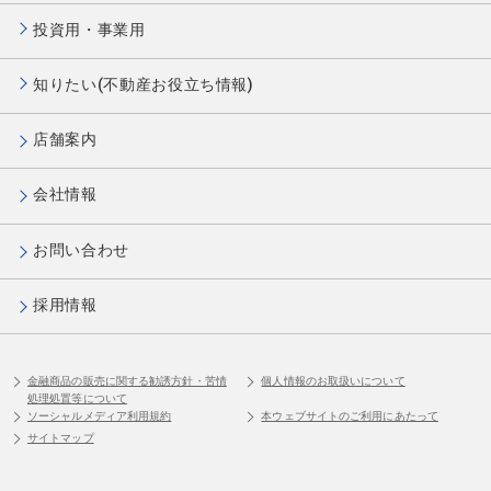
用語の説明は
こちら
か
投資用・事業用
ら。
知りたい(不動産お役立ち情報)
大規模修繕・改
建物構造に応じた「建物
修費（資本的支
の標準的な建築価額」×建
店舗案内
出）
物面積×1％
「建物の標準的な建築
会社情報
価格」は国土交通省が
公表している建築着工
お問い合わせ
統計を基としていま
採用情報
す。
建物築年に応じて建築
価格を反映しています
金融商品の販売に関する勧誘方針・苦情
個人情報のお取扱いについて
が、建物築年が2024年
処理処置等について
ソーシャルメディア利用規約
本ウェブサイトのご利用にあたって
度以降のものは2024年
サイトマップ
度の価格を反映してい
ます。（適宜アップデ