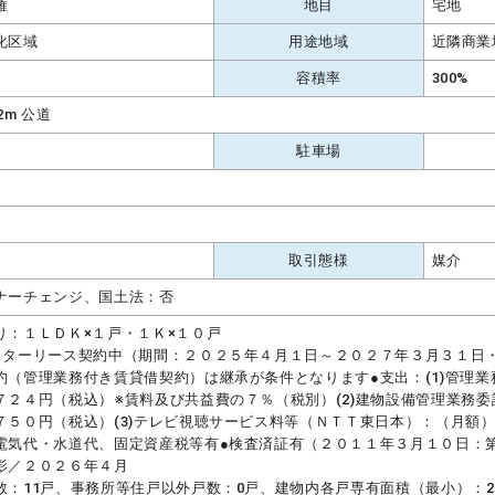
権
地目
宅地
化区域
用途地域
近隣商業
容積率
300%
.2m 公道
駐車場
取引態様
媒介
ナーチェンジ、国土法：否
り：１ＬＤＫ×１戸・１Ｋ×１０戸
スターリース契約中（期間：２０２５年４月１日～２０２７年３月３１日
約（管理業務付き賃貸借契約）は継承が条件となります●支出：(1)管理
７２４円（税込）※賃料及び共益費の７％（税別）(2)建物設備管理業務
７５０円（税込）(3)テレビ視聴サービス料等（ＮＴＴ東日本）：（月額）
電気代・水道代、固定資産税等有●検査済証有（２０１１年３月１０日：第
影／２０２６年４月
数：11戸、事務所等住戸以外戸数：0戸、建物内各戸専有面積（最小）：2