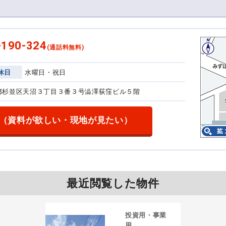
-190-324
(通話料無料)
休日
水曜日・祝日
東京都杉並区天沼３丁目３番３号
澁澤荻窪ビル５階
（資料が欲しい・現地が見たい）
最近閲覧した物件
投資用・事業
用