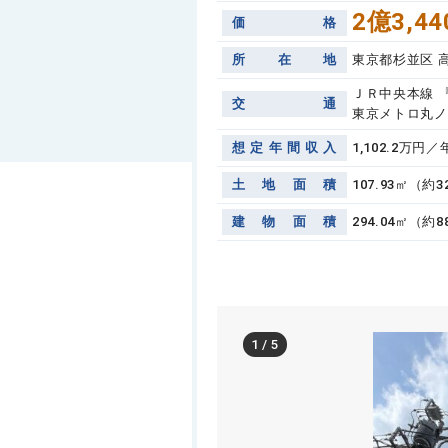
2億3,44
価
格
所
在
地
東京都杉並区 
ＪＲ中央本線 
交
通
東京メトロ丸ノ
想
定
年
間
収
入
1,102.2万円／
土
地
面
積
107.93㎡（約
建
物
面
積
294.04㎡（約8
1
/
5