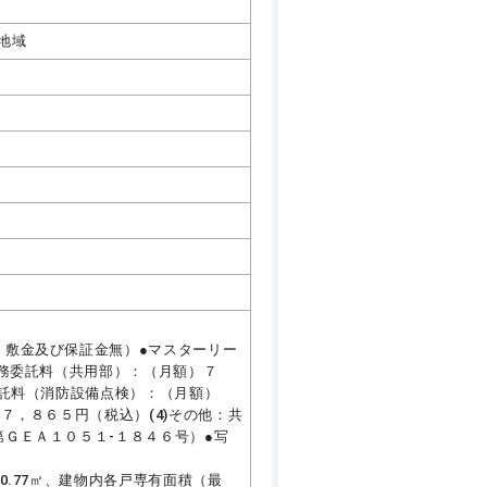
地域
・敷金及び保証金無）●マスターリー
業務委託料（共用部）：（月額）７
委託料（消防設備点検）：（月額）
７，８６５円（税込）(4)その他：共
ＧＥＡ１０５１‐１８４６号）●写
0.77㎡、建物内各戸専有面積（最