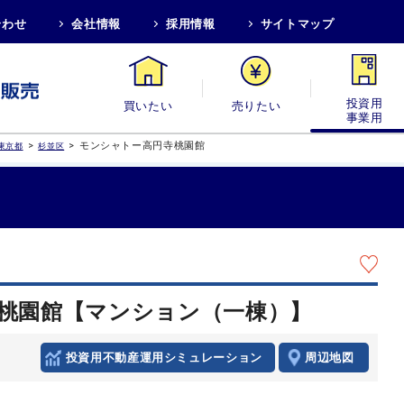
合わせ
会社情報
採用情報
サイトマップ
買いたい
売りたい
投資用・事業
>
>
モンシャトー高円寺桃園館
東京都
杉並区
桃園館【マンション（一棟）】
投資用不動産運用シミュレーション
周辺地図