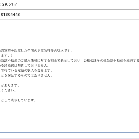
29.61㎡
-01304448
の満室時を想定した年間の予定賃料等の収入です。
ります。）
の当該不動産のご購入価格に対する割合で表示しており、公租公課その他当該不動産を維持す
わる諸経費は加算しておりません。
目で得ている定額の収入を含みます。
ことを保証するものではありません。
合があります。
せください。
月として表示しています。