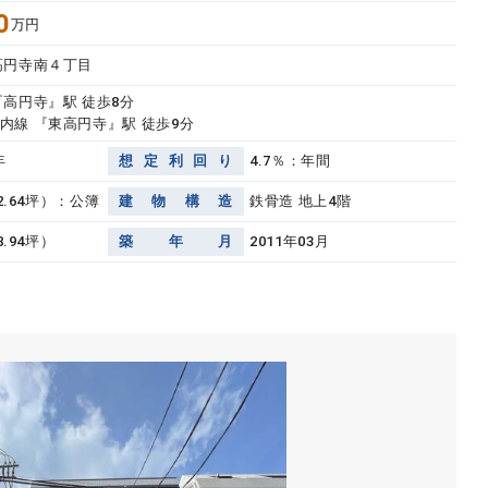
0
万円
高円寺南４丁目
『高円寺』駅 徒歩8分
内線 『東高円寺』駅 徒歩9分
年
想
定
利
回
り
4.7％：年間
32.64坪）：公簿
建
物
構
造
鉄骨造 地上4階
8.94坪）
築
年
月
2011年03月