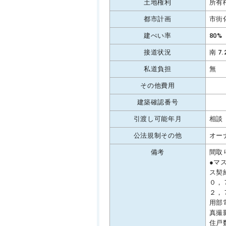
土地権利
所有
都市計画
市街
建ぺい率
80%
接道状況
南 7
私道負担
無
その他費用
建築確認番号
引渡し可能年月
相談
公法規制その他
オー
備考
間取
●マ
ス契
０，
２，
用部
真撮
住戸