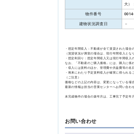
大）：
物件番号
0014
建物状況調査日
－
・想定年間収入：不動産が全て賃貸された場合
（賃貸状況が満室の場合は、現行年間収入とな
・想定利回り：想定年間収入又は現行年間収入
なお、「不動産のご購入価格」には、購入に係
・収入には賃料のほか、管理費や共益費等の名
・将来にわたり予定賃料収入が確実に得られる
（ご注意）
価格などの上記の内容は、変更になっている場
最新の情報は担当の営業センターへお問い合わ
未完成物件の場合の築年月は、工事完了予定年
お問い合わせ