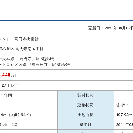
更新日：2026年08月0
シャトー高円寺桃園館
都杉並区 高円寺南４丁目
中央本線 『高円寺』駅 徒歩8分
メトロ丸ノ内線 『東高円寺』駅 徒歩9分
,440
万円
02.2万円／年
％：年間
賃貸状況
建物状況
賃貸中
.04㎡（約88.94坪）
土地面積
107.9
造 地上4階
築年月
2011年0