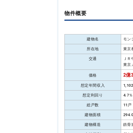
物件概要
建物名
モン
所在地
東京
交通
ＪＲ
東京
2億3
価格
想定年間収入
1,1
想定利回り
4.7
総戸数
11戸
建物面積
294
建物構造
鉄骨