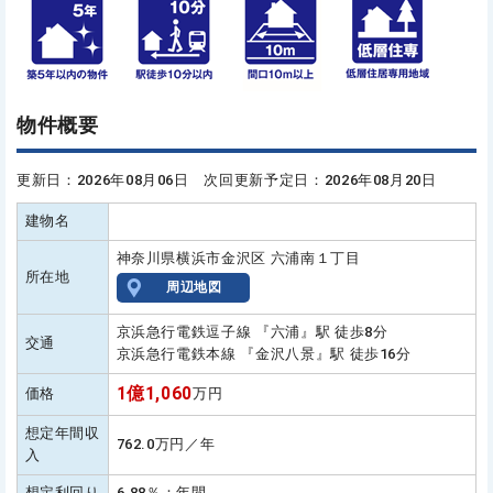
物件概要
更新日：2026年08月06日 次回更新予定日：2026年08月20日
建物名
神奈川県横浜市金沢区 六浦南１丁目
所在地
周辺地図
京浜急行電鉄逗子線 『六浦』駅 徒歩8分
交通
京浜急行電鉄本線 『金沢八景』駅 徒歩16分
1億1,060
価格
万円
想定年間収
762.0万円／年
入
想定利回り
6.88％：年間