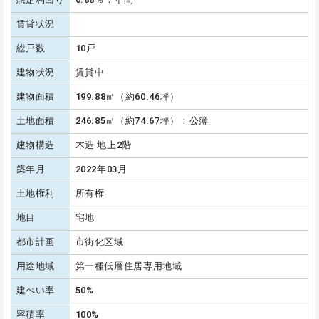
賃貸状況
総戸数
10戸
建物状況
賃貸中
建物面積
199.88㎡（約60.46坪）
土地面積
246.85㎡（約74.67坪）：公簿
建物構造
木造 地上2階
築年月
2022年03月
土地権利
所有権
地目
宅地
都市計画
市街化区域
用途地域
第一種低層住居専用地域
建ぺい率
50%
容積率
100%