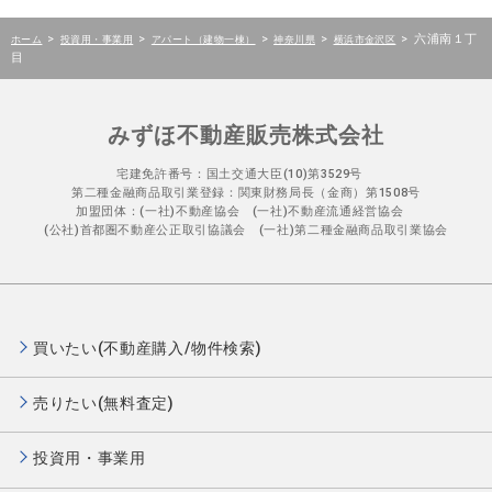
>
>
>
>
>
六浦南１丁
ホーム
投資用・事業用
アパート（建物一棟）
神奈川県
横浜市金沢区
目
みずほ不動産販売株式会社
宅建免許番号：国土交通大臣(10)第3529号
第二種金融商品取引業登録：関東財務局長（金商）第1508号
加盟団体：(一社)不動産協会 (一社)不動産流通経営協会
(公社)首都圏不動産公正取引協議会 (一社)第二種金融商品取引業協会
買いたい(不動産購入/物件検索)
売りたい(無料査定)
投資用・事業用