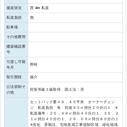
接道状況
西 4m 私道
私道負担
無
駐車場
その他費用
建築確認番
号
引渡し可能
即時
年月
取引態様
媒介
公法規制そ
対策等級３級取得、国土法：否
の他
セットバック要４６．４５平米 オーナーチェン
ジ 私道負担 有 別途９３㎡持分２０分の１ ※
私道備考：２０．４９㎡持分４０分の１、３５．２
１㎡持分４０分の１、２９．０９㎡持分８０分の１
※劣化 景観法、宅地造成工事規制区域、緑化地域