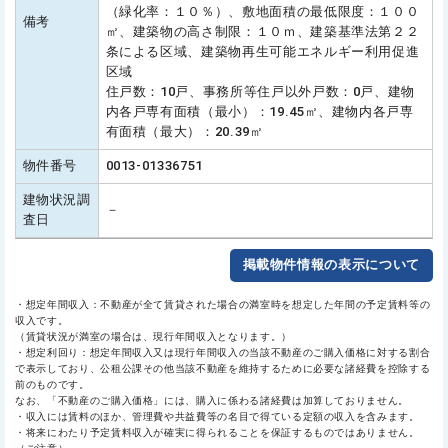
（緑化率：１０％）、敷地面積の最低限度：１００
備考
㎡、建築物の高さ制限：１０ｍ、建築基準法第２２
条による区域、建築物再生可能エネルギー利用促進
区域
住戸数：10戸、事務所等住戸以外戸数：0戸、建物
内各戸専有面積（最小）：19.45㎡、建物内各戸専
有面積（最大）：20.39㎡
物件番号
0013-01336751
建物状況調
－
査日
掲載物件情報の表示について
・想定年間収入：不動産が全て賃貸された場合の満室時を想定した年間の予定賃料等の
収入です。
（賃貸状況が満室の場合は、現行年間収入となります。）
・想定利回り：想定年間収入又は現行年間収入の当該不動産のご購入価格に対する割合
で表示しており、公租公課その他当該不動産を維持するために必要な諸経費を控除する
前のものです。
なお、「不動産のご購入価格」には、購入に係わる諸経費は加算しておりません。
・収入には賃料のほか、管理費や共益費等の名目で得ている定額の収入を含みます。
・将来にわたり予定賃料収入が確実に得られることを保証するものではありません。