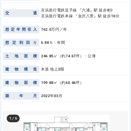
京浜急行電鉄逗子線 『六浦』駅 徒歩8分
交
通
京浜急行電鉄本線 『金沢八景』駅 徒歩16分
想
定
年
間
収
入
762.0万円／年
想
定
利
回
り
6.88％：年間
土
地
面
積
246.85㎡（約74.67坪）：公簿
建
物
構
造
木造 地上2階
建
物
面
積
199.88㎡（約60.46坪）
築
年
月
2022年03月
1
/
6