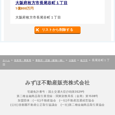
大阪府枚方市長尾谷町１丁目
1億800万円
大阪府枚方市長尾谷町１丁目
リストから削除する
>
>
>
>
>
長尾谷町１丁
ホーム
投資用・事業用
事務所・店舗（建物一棟）
大阪府
枚方市
目
みずほ不動産販売株式会社
宅建免許番号：国土交通大臣(10)第3529号
第二種金融商品取引業登録：関東財務局長（金商）第1508号
加盟団体：(一社)不動産協会 (一社)不動産流通経営協会
(公社)首都圏不動産公正取引協議会 (一社)第二種金融商品取引業協会