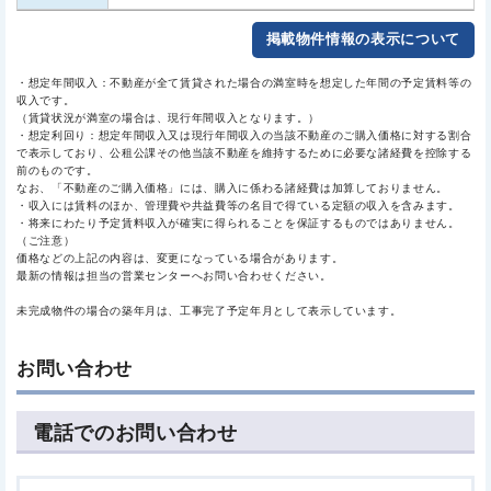
掲載物件情報の表示について
・想定年間収入：不動産が全て賃貸された場合の満室時を想定した年間の予定賃料等の
収入です。
（賃貸状況が満室の場合は、現行年間収入となります。）
・想定利回り：想定年間収入又は現行年間収入の当該不動産のご購入価格に対する割合
で表示しており、公租公課その他当該不動産を維持するために必要な諸経費を控除する
前のものです。
なお、「不動産のご購入価格」には、購入に係わる諸経費は加算しておりません。
・収入には賃料のほか、管理費や共益費等の名目で得ている定額の収入を含みます。
・将来にわたり予定賃料収入が確実に得られることを保証するものではありません。
（ご注意）
価格などの上記の内容は、変更になっている場合があります。
最新の情報は担当の営業センターへお問い合わせください。
未完成物件の場合の築年月は、工事完了予定年月として表示しています。
お問い合わせ
電話でのお問い合わせ