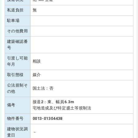
私道負担
無
駐車場
その他費用
建築確認番
号
引渡し可能
相談
年月
取引態様
媒介
公法規制そ
国土法：否
の他
接道2：東、幅員6.3m
備考
宅地造成及び特定盛土等規制法
物件番号
0013-01304438
建物状況調
－
査日