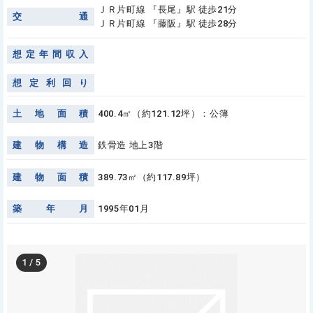
ＪＲ片町線 『長尾』駅 徒歩21分
交
通
ＪＲ片町線 『藤阪』駅 徒歩28分
想
定
年
間
収
入
想
定
利
回
り
土
地
面
積
400.4㎡（約121.12坪）：公簿
建
物
構
造
鉄骨造 地上3階
建
物
面
積
389.73㎡（約117.89坪）
築
年
月
1995年01月
1
/
5