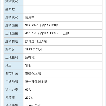
賃貸状況
総戸数
建物状況
使用中
建物面積
389.73㎡（約117.89坪）
土地面積
400.4㎡（約121.12坪）：公簿
建物構造
鉄骨造 地上3階
築年月
1995年01月
土地権利
所有権
地目
宅地
都市計画
市街化区域
用途地域
第一種住居地域
建ぺい率
60%
容積率
200%
接道状況
北 9m 公道