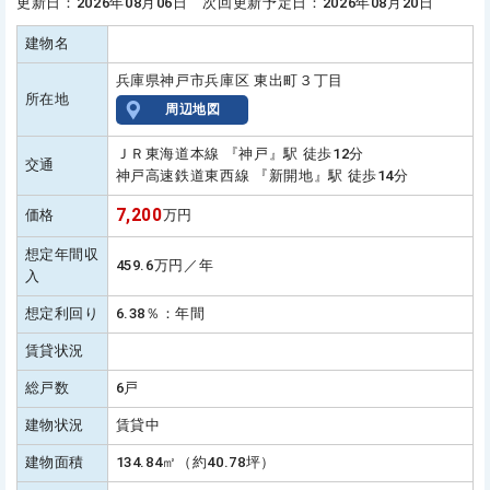
更新日：2026年08月06日 次回更新予定日：2026年08月20日
建物名
兵庫県神戸市兵庫区 東出町３丁目
所在地
周辺地図
ＪＲ東海道本線 『神戸』駅 徒歩12分
交通
神戸高速鉄道東西線 『新開地』駅 徒歩14分
7,200
価格
万円
想定年間収
459.6万円／年
入
想定利回り
6.38％：年間
賃貸状況
総戸数
6戸
建物状況
賃貸中
建物面積
134.84㎡（約40.78坪）