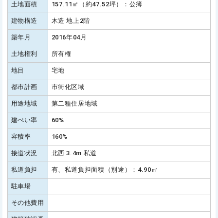
土地面積
157.11㎡（約47.52坪）：公簿
建物構造
木造 地上2階
築年月
2016年04月
土地権利
所有権
地目
宅地
都市計画
市街化区域
用途地域
第二種住居地域
建ぺい率
60%
容積率
160%
接道状況
北西 3.4m 私道
私道負担
有、私道負担面積（別途）：4.90㎡
駐車場
その他費用