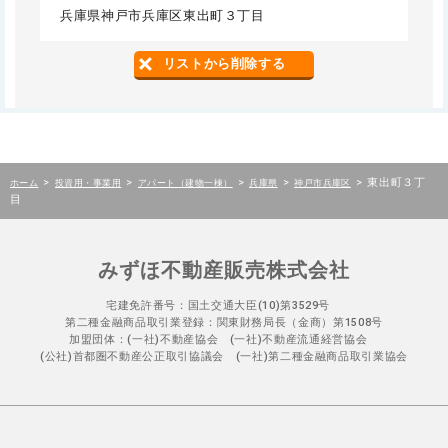
兵庫県神戸市兵庫区東出町３丁目
リストから削除する
>
>
>
>
>
東出町３丁
ホーム
投資用・事業用
アパート（建物一棟）
兵庫県
神戸市兵庫区
目
みずほ不動産販売株式会社
宅建免許番号：国土交通大臣(10)第3529号
第二種金融商品取引業登録：関東財務局長（金商）第1508号
加盟団体：(一社)不動産協会 (一社)不動産流通経営協会
(公社)首都圏不動産公正取引協議会 (一社)第二種金融商品取引業協会