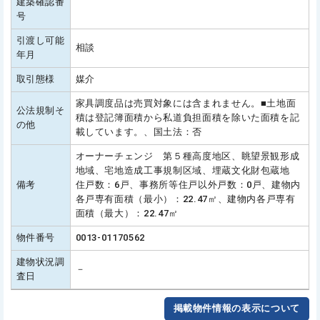
建築確認番
号
引渡し可能
相談
年月
取引態様
媒介
家具調度品は売買対象には含まれません。■土地面
公法規制そ
積は登記簿面積から私道負担面積を除いた面積を記
の他
載しています。、国土法：否
オーナーチェンジ 第５種高度地区、眺望景観形成
地域、宅地造成工事規制区域、埋蔵文化財包蔵地
備考
住戸数：6戸、事務所等住戸以外戸数：0戸、建物内
各戸専有面積（最小）：22.47㎡、建物内各戸専有
面積（最大）：22.47㎡
物件番号
0013-01170562
建物状況調
－
査日
掲載物件情報の表示について