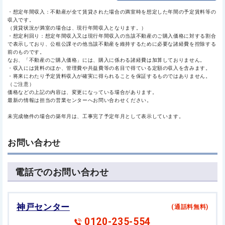
・想定年間収入：不動産が全て賃貸された場合の満室時を想定した年間の予定賃料等の
収入です。
（賃貸状況が満室の場合は、現行年間収入となります。）
・想定利回り：想定年間収入又は現行年間収入の当該不動産のご購入価格に対する割合
で表示しており、公租公課その他当該不動産を維持するために必要な諸経費を控除する
前のものです。
なお、「不動産のご購入価格」には、購入に係わる諸経費は加算しておりません。
・収入には賃料のほか、管理費や共益費等の名目で得ている定額の収入を含みます。
・将来にわたり予定賃料収入が確実に得られることを保証するものではありません。
（ご注意）
価格などの上記の内容は、変更になっている場合があります。
最新の情報は担当の営業センターへお問い合わせください。
未完成物件の場合の築年月は、工事完了予定年月として表示しています。
お問い合わせ
電話でのお問い合わせ
神戸センター
(通話料無料)
0120-235-554