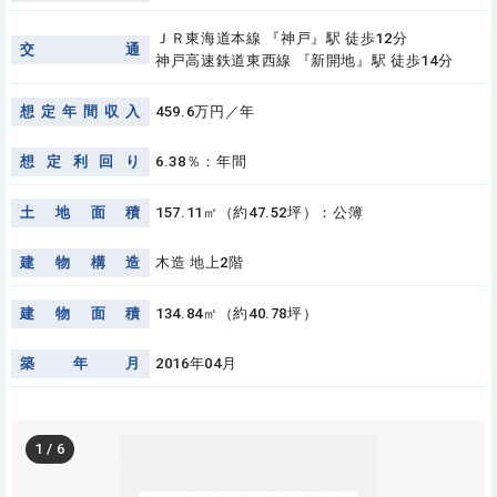
ＪＲ東海道本線 『神戸』駅 徒歩12分
交
通
神戸高速鉄道東西線 『新開地』駅 徒歩14分
想
定
年
間
収
入
459.6万円／年
想
定
利
回
り
6.38％：年間
土
地
面
積
157.11㎡（約47.52坪）：公簿
建
物
構
造
木造 地上2階
建
物
面
積
134.84㎡（約40.78坪）
築
年
月
2016年04月
1
/
6