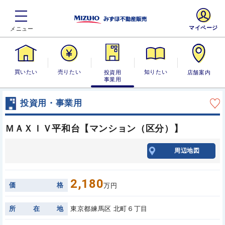
マイページ
買いたい
売りたい
投資用・事業
知りたい
店舗案内
用
投資用・事業用
ＭＡＸＩＶ平和台【マンション（区分）】
周辺地図
2,180
価
格
万円
所
在
地
東京都練馬区 北町６丁目