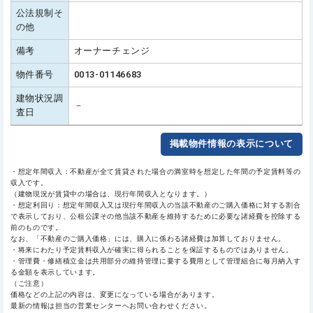
公法規制そ
の他
備考
オーナーチェンジ
物件番号
0013-01146683
建物状況調
－
査日
掲載物件情報の表示について
・想定年間収入：不動産が全て賃貸された場合の満室時を想定した年間の予定賃料等の
収入です。
（建物現況が賃貸中の場合は、現行年間収入となります。）
・想定利回り：想定年間収入又は現行年間収入の当該不動産のご購入価格に対する割合
で表示しており、公租公課その他当該不動産を維持するために必要な諸経費を控除する
前のものです。
なお、「不動産のご購入価格」には、購入に係わる諸経費は加算しておりません。
・将来にわたり予定賃料収入が確実に得られることを保証するものではありません。
・管理費・修繕積立金は共用部分の維持管理に要する費用として管理組合に毎月納入す
る金額を表示しています。
（ご注意）
価格などの上記の内容は、変更になっている場合があります。
最新の情報は担当の営業センターへお問い合わせください。