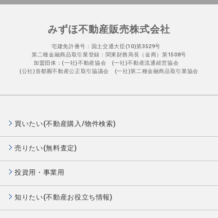
みずほ不動産販売株式会社
宅建免許番号：国土交通大臣(10)第3529号
第二種金融商品取引業登録：関東財務局長（金商）第1508号
加盟団体：(一社)不動産協会 (一社)不動産流通経営協会
(公社)首都圏不動産公正取引協議会 (一社)第二種金融商品取引業協会
買いたい(不動産購入/物件検索)
売りたい(無料査定)
投資用・事業用
知りたい(不動産お役立ち情報)