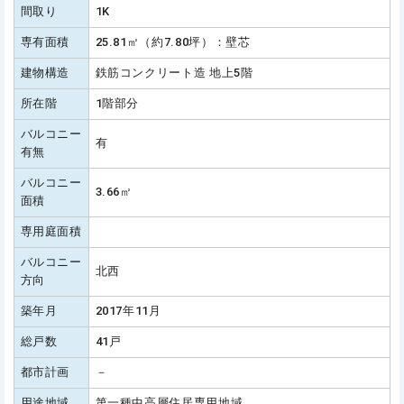
間取り
1K
専有面積
25.81㎡（約7.80坪）：壁芯
建物構造
鉄筋コンクリート造 地上5階
所在階
1階部分
バルコニー
有
有無
バルコニー
3.66㎡
面積
専用庭面積
バルコニー
北西
方向
築年月
2017年11月
総戸数
41戸
都市計画
－
用途地域
第一種中高層住居専用地域