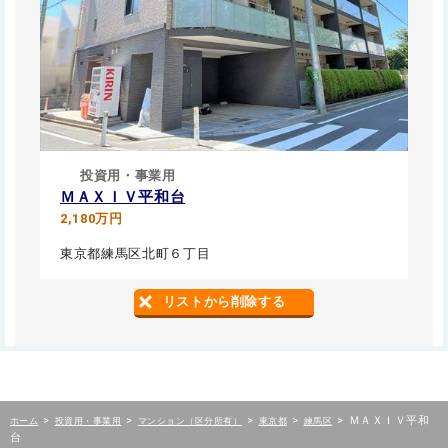
投資用・事業用
ＭＡＸＩＶ平和台
2,180万円
東京都練馬区北町６丁目
リストから削除する
>
>
>
>
>
ＭＡＸＩＶ平和
ホーム
投資用・事業用
マンション（区分所有）
東京都
練馬区
台