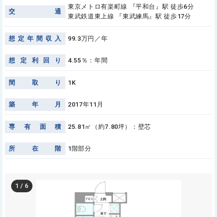
東京メトロ有楽町線 『平和台』駅 徒歩6分
交
通
東武鉄道東上線 『東武練馬』駅 徒歩17分
想
定
年
間
収
入
99.3万円／年
想
定
利
回
り
4.55％：年間
間
取
り
1K
築
年
月
2017年11月
専
有
面
積
25.81㎡（約7.80坪）：壁芯
所
在
階
1階部分
1
/
6