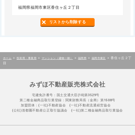
福岡県福岡市東区香住ヶ丘２丁目
リストから削除する
>
>
>
>
>
香住ヶ丘２丁
ホーム
投資用・事業用
マンション（建物一棟）
福岡県
福岡市東区
目
みずほ不動産販売株式会社
宅建免許番号：国土交通大臣(10)第3529号
第二種金融商品取引業登録：関東財務局長（金商）第1508号
加盟団体：(一社)不動産協会 (一社)不動産流通経営協会
(公社)首都圏不動産公正取引協議会 (一社)第二種金融商品取引業協会