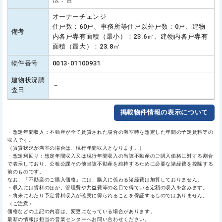
オーナーチェンジ
住戸数：60戸、事務所等住戸以外戸数：0戸、建物
備考
内各戸専有面積（最小）：23.6㎡、建物内各戸専有
面積（最大）：23.8㎡
物件番号
0013-01100931
建物状況調
－
査日
掲載物件情報の表示について
・想定年間収入：不動産が全て賃貸された場合の満室時を想定した年間の予定賃料等の
収入です。
（賃貸状況が満室の場合は、現行年間収入となります。）
・想定利回り：想定年間収入又は現行年間収入の当該不動産のご購入価格に対する割合
で表示しており、公租公課その他当該不動産を維持するために必要な諸経費を控除する
前のものです。
なお、「不動産のご購入価格」には、購入に係わる諸経費は加算しておりません。
・収入には賃料のほか、管理費や共益費等の名目で得ている定額の収入を含みます。
・将来にわたり予定賃料収入が確実に得られることを保証するものではありません。
（ご注意）
価格などの上記の内容は、変更になっている場合があります。
最新の情報は担当の営業センターへお問い合わせください。