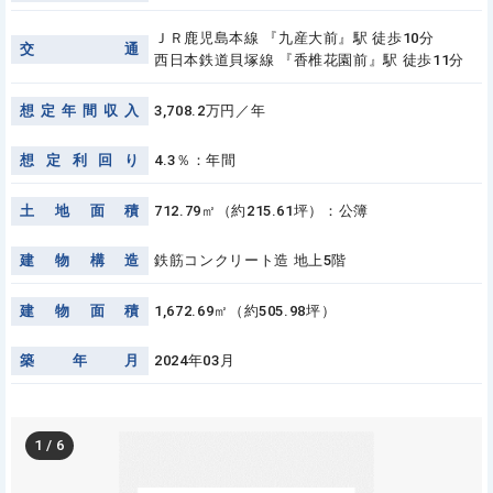
ＪＲ鹿児島本線 『九産大前』駅 徒歩10分
交
通
西日本鉄道貝塚線 『香椎花園前』駅 徒歩11分
想
定
年
間
収
入
3,708.2万円／年
想
定
利
回
り
4.3％：年間
土
地
面
積
712.79㎡（約215.61坪）：公簿
建
物
構
造
鉄筋コンクリート造 地上5階
建
物
面
積
1,672.69㎡（約505.98坪）
築
年
月
2024年03月
1
/
6