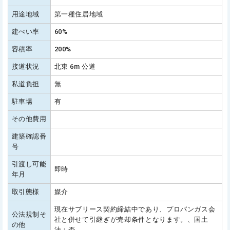
用途地域
第一種住居地域
建ぺい率
60%
容積率
200%
接道状況
北東 6m 公道
私道負担
無
駐車場
有
その他費用
建築確認番
号
引渡し可能
即時
年月
取引態様
媒介
現在サブリース契約締結中であり、プロパンガス会
公法規制そ
社と併せて引継ぎが売却条件となります。、国土
の他
法：否