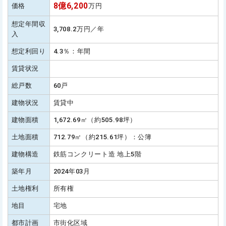
8億6,200
価格
万円
想定年間収
3,708.2万円／年
入
想定利回り
4.3％：年間
賃貸状況
総戸数
60戸
建物状況
賃貸中
建物面積
1,672.69㎡（約505.98坪）
土地面積
712.79㎡（約215.61坪）：公簿
建物構造
鉄筋コンクリート造 地上5階
築年月
2024年03月
土地権利
所有権
地目
宅地
都市計画
市街化区域