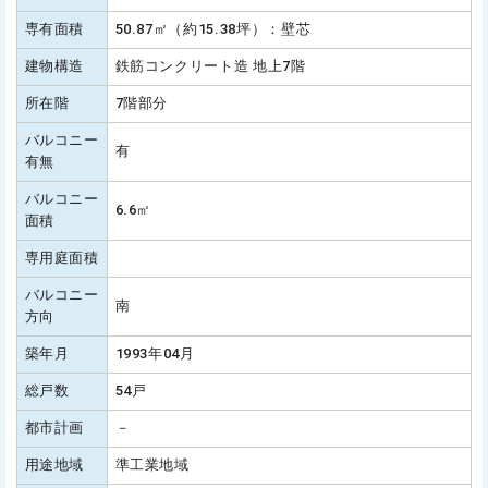
専有面積
50.87㎡（約15.38坪）：壁芯
建物構造
鉄筋コンクリート造 地上7階
所在階
7階部分
バルコニー
有
有無
バルコニー
6.6㎡
面積
専用庭面積
バルコニー
南
方向
築年月
1993年04月
総戸数
54戸
都市計画
－
用途地域
準工業地域