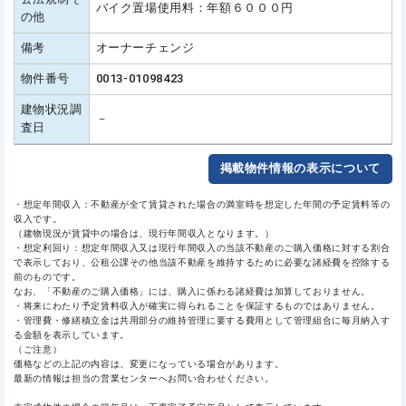
バイク置場使用料：年額６０００円
の他
備考
オーナーチェンジ
物件番号
0013-01098423
建物状況調
－
査日
掲載物件情報の表示について
・想定年間収入：不動産が全て賃貸された場合の満室時を想定した年間の予定賃料等の
収入です。
（建物現況が賃貸中の場合は、現行年間収入となります。）
・想定利回り：想定年間収入又は現行年間収入の当該不動産のご購入価格に対する割合
で表示しており、公租公課その他当該不動産を維持するために必要な諸経費を控除する
前のものです。
なお、「不動産のご購入価格」には、購入に係わる諸経費は加算しておりません。
・将来にわたり予定賃料収入が確実に得られることを保証するものではありません。
・管理費・修繕積立金は共用部分の維持管理に要する費用として管理組合に毎月納入す
る金額を表示しています。
（ご注意）
価格などの上記の内容は、変更になっている場合があります。
最新の情報は担当の営業センターへお問い合わせください。