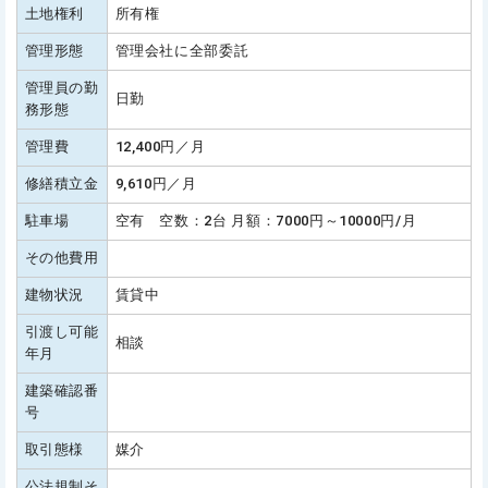
土地権利
所有権
管理形態
管理会社に全部委託
管理員の勤
日勤
務形態
管理費
12,400円／月
修繕積立金
9,610円／月
駐車場
空有 空数：2台 月額：7000円～10000円/月
その他費用
建物状況
賃貸中
引渡し可能
相談
年月
建築確認番
号
取引態様
媒介
公法規制そ