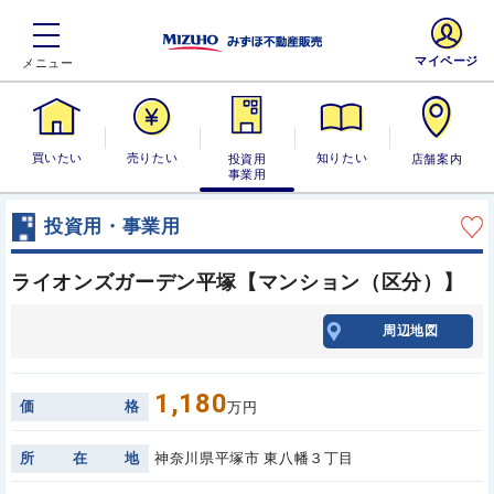
マイページ
買いたい
売りたい
投資用・事業
知りたい
店舗案内
用
投資用・事業用
ライオンズガーデン平塚【マンション（区分）】
周辺地図
1,180
価
格
万円
所
在
地
神奈川県平塚市 東八幡３丁目