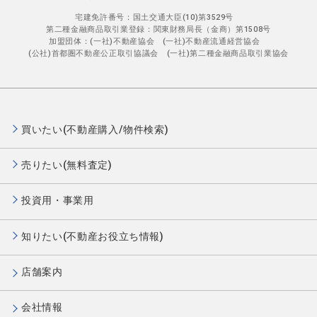
宅建免許番号：国土交通大臣(10)第3529号
第二種金融商品取引業登録：関東財務局長（金商）第1508号
加盟団体：(一社)不動産協会 (一社)不動産流通経営協会
(公社)首都圏不動産公正取引協議会 (一社)第二種金融商品取引業協会
買いたい(不動産購入/物件検索)
売りたい(無料査定)
投資用・事業用
知りたい(不動産お役立ち情報)
店舗案内
会社情報