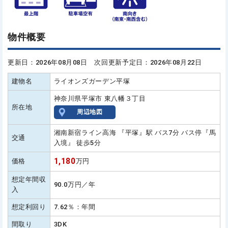
物件概要
更新日：2026年08月08日 次回更新予定日：2026年08月22日
建物名
ライオンズガーデン平塚
神奈川県平塚市 東八幡３丁目
所在地
周辺地図
湘南新宿ライン高海 『平塚』駅 バス7分 バス停『馬
交通
入境』 徒歩5分
1,180
価格
万円
想定年間収
90.0万円／年
入
想定利回り
7.62％：年間
間取り
3DK