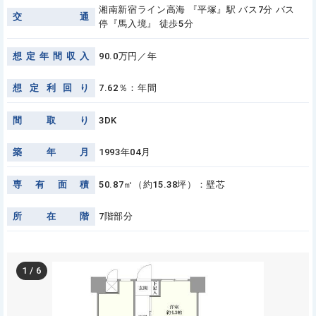
湘南新宿ライン高海 『平塚』駅 バス7分 バス
交
通
停『馬入境』 徒歩5分
想
定
年
間
収
入
90.0万円／年
想
定
利
回
り
7.62％：年間
間
取
り
3DK
築
年
月
1993年04月
専
有
面
積
50.87㎡（約15.38坪）：壁芯
所
在
階
7階部分
1
/
6