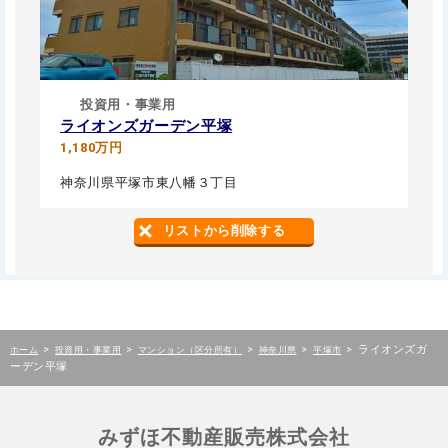
投資用・事業用
ライオンズガーデン平塚
1,180万円
神奈川県平塚市東八幡３丁目
リストから削除する
>
>
>
>
>
ライオンズガ
ホーム
投資用・事業用
マンション（区分所有）
神奈川県
平塚市
ーデン平塚
みずほ不動産販売株式会社